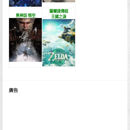
薩爾達傳說
黑神話 悟空
王國之淚
廣告