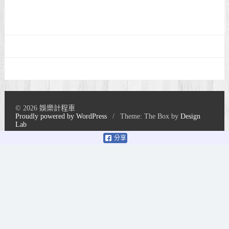
© 2026 娛樂計程車
Proudly powered by WordPress
/
Theme: The Box by
Design
Lab
分享