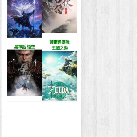
薩爾達傳說
黑神話 悟空
王國之淚