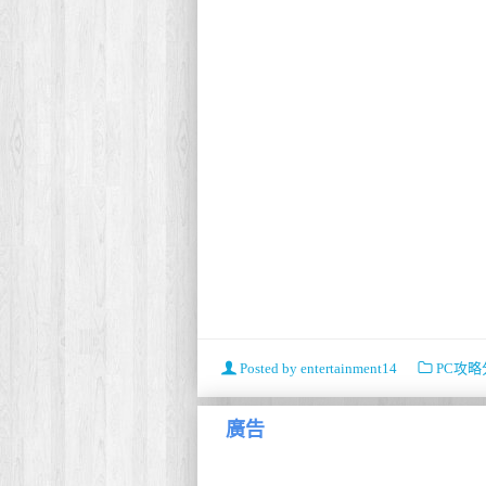
Posted by
entertainment14
PC攻略
廣告