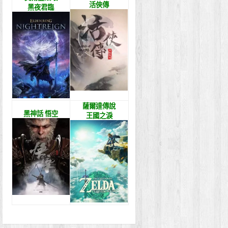
活俠傳
黑夜君臨
薩爾達傳說
黑神話 悟空
王國之淚