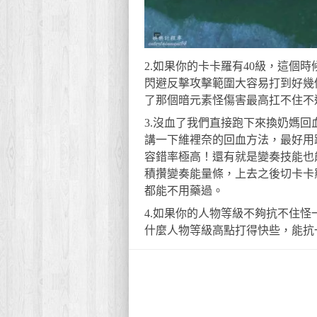
2.如果你的卡卡羅有40級，這個
閃避反擊攻擊範圍大容易打到好幾
了那個暗元素怪傷害最高扛不住不
3.沒血了我們直接跑下來換奶媽
講一下維裡奈的回血方法，最好用
容錯率極高！還有就是變奏技能也
積攢變奏能量條，上去之後切卡卡
都能不用藥過。
4.如果你的人物等級不夠抗不住
什麼人物等級高點打得快些，能抗