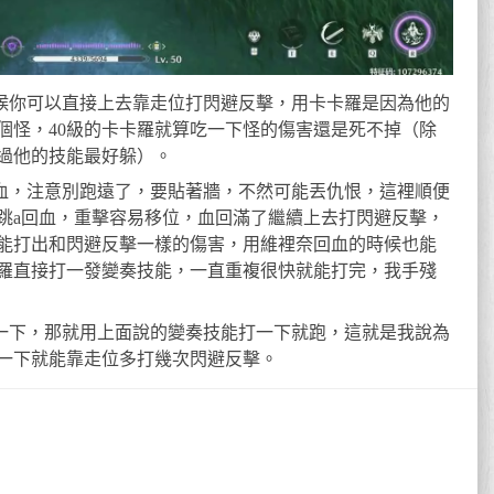
時候你可以直接上去靠走位打閃避反擊，用卡卡羅是因為他的
個怪，40級的卡卡羅就算吃一下怪的傷害還是死不掉（除
過他的技能最好躲）。
回血，注意別跑遠了，要貼著牆，不然可能丟仇恨，這裡順便
跳a回血，重擊容易移位，血回滿了繼續上去打閃避反擊，
能打出和閃避反擊一樣的傷害，用維裡奈回血的時候也能
羅直接打一發變奏技能，一直重複很快就能打完，我手殘
怪一下，那就用上面說的變奏技能打一下就跑，這就是我說為
一下就能靠走位多打幾次閃避反擊。