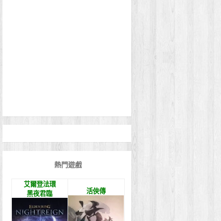
熱門遊戲
艾爾登法環
活俠傳
黑夜君臨