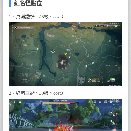
紅名怪點位
1、冥淵鐵騎：45級、cost3
2、綠熔巨蜥、30級、cost3