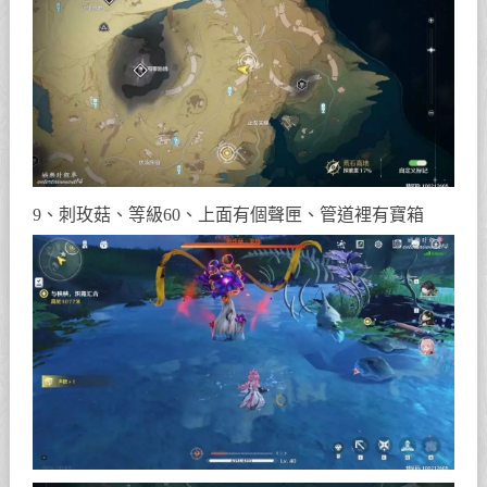
9、刺玫菇、等級60、上面有個聲匣、管道裡有寶箱