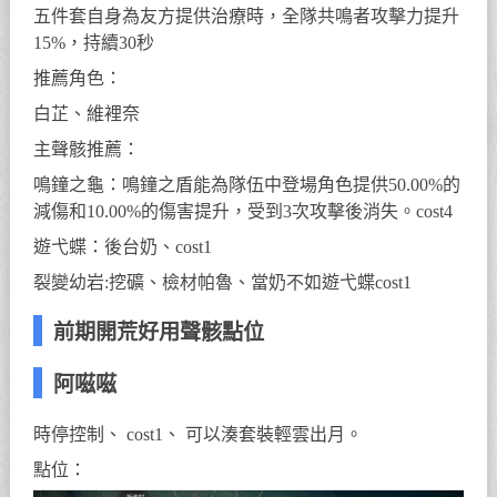
五件套自身為友方提供治療時，全隊共鳴者攻擊力提升
15%，持續30秒
推薦角色：
白芷、維裡奈
主聲骸推薦：
鳴鐘之龜：鳴鐘之盾能為隊伍中登場角色提供50.00%的
減傷和10.00%的傷害提升，受到3次攻擊後消失。cost4
遊弋蝶：後台奶、cost1
裂變幼岩:挖礦、檢材帕魯、當奶不如遊弋蝶cost1
前期開荒好用聲骸點位
阿嗞嗞
時停控制、 cost1、 可以湊套裝輕雲出月。
點位：