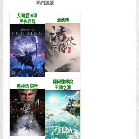
熱門遊戲
艾爾登法環
活俠傳
黑夜君臨
薩爾達傳說
黑神話 悟空
王國之淚