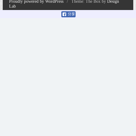
Proudly powered by WordPress
/
Theme: The Box by
Design
Lab
分享