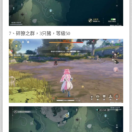
7、碎獠之群，3只豬，等級50