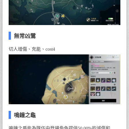
無常凶鷺
切人增傷、充能、cost4
鳴鐘之龜
鳴鐘之盾能為隊伍中登場角色提供50.00%的減傷和