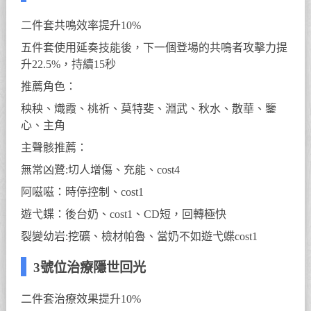
二件套共鳴效率提升10%
五件套使用延奏技能後，下一個登場的共鳴者攻擊力提
升22.5%，持續15秒
推薦角色：
秧秧、熾霞、桃祈、莫特斐、淵武、秋水、散華、鑒
心、主角
主聲骸推薦：
無常凶鷺:切人增傷、充能、cost4
阿嗞嗞：時停控制、cost1
遊弋蝶：後台奶、cost1、CD短，回轉極快
裂變幼岩:挖礦、檢材帕魯、當奶不如遊弋蝶cost1
3號位治療隱世回光
二件套治療效果提升10%