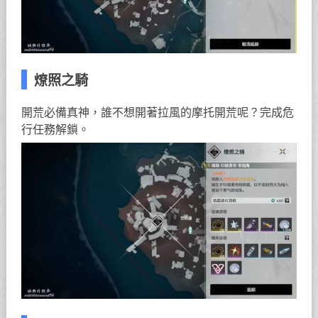
燎照之騎
開荒必備真神，誰不想開著拉風的摩托開荒呢？完成危
行任務解鎖。