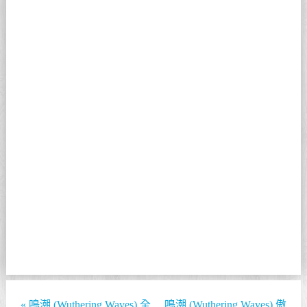
«
鳴潮 (Wuthering Waves) 全
鳴潮 (Wuthering Waves) 傲