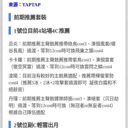
來源：TAPTAP
前期推薦套裝
1號位目前4站場4C推薦
忌炎：前期推薦主聲骸薦推帶綠鳥cost3、湊個風套(嘯
谷長風）過渡、等到12cost時可換飛廉之猩cost4
卡卡羅：前期推薦主聲骸薦推帶紫鳥cost3、湊個雷套
（徹空冥雷）過渡、等到12cost時可換雲閃之鱗cost4
淩陽：目前沒有較好的主骸薦適配、推薦帶輝螢軍勢
cost4（推薦5冰、2冰+2攻擊套過渡即可 凝夜白霜和不
絕餘音）
丹瑾：前期推薦主聲骸鐸樂師振cost3、湊暗套（沉日劫
明）過渡、等到12cost時可換（無冠者or無妄者cost4）
根據自己隊伍適配
2號位副C輕雲出月