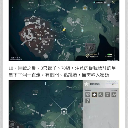
10、巨蠍之巢、3只蠍子、70級，注意的從我標註的星
星下了洞一直走，有個門、點跳過，無需輸入密碼