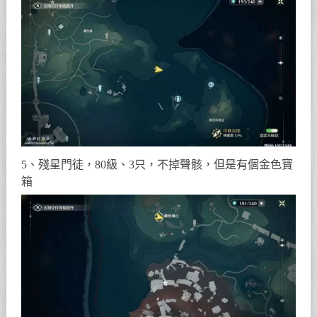
5、殘星門徒，80級、3只，不掉聲骸，但是有個金色寶
箱