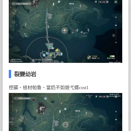
裂變幼岩
挖礦、檢材帕魯、當奶不如遊弋蝶cost1