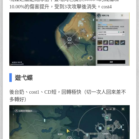
10.00%的傷害提升，受到3次攻擊後消失。cost4
遊弋蝶
後台奶、cost1、CD短，回轉極快（切一次人回來差不
多轉好）