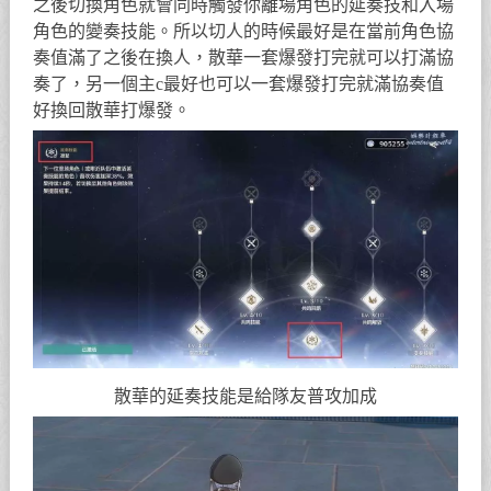
之後切換角色就會同時觸發你離場角色的延奏技和入場
角色的變奏技能。所以切人的時候最好是在當前角色協
奏值滿了之後在換人，散華一套爆發打完就可以打滿協
奏了，另一個主c最好也可以一套爆發打完就滿協奏值
好換回散華打爆發。
散華的延奏技能是給隊友普攻加成