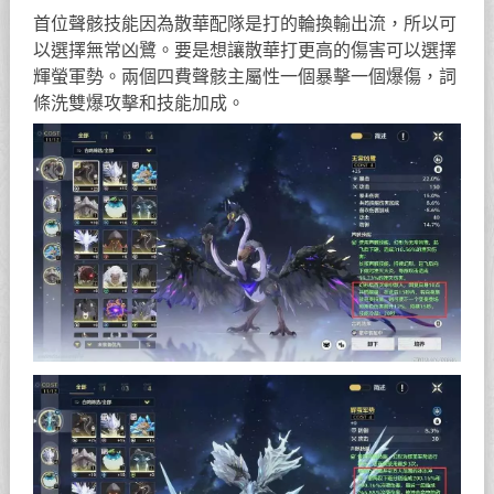
首位聲骸技能因為散華配隊是打的輪換輸出流，所以可
以選擇無常凶鷺。要是想讓散華打更高的傷害可以選擇
輝螢軍勢。兩個四費聲骸主屬性一個暴擊一個爆傷，詞
條洗雙爆攻擊和技能加成。