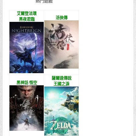
熱門遊戲
艾爾登法環
活俠傳
黑夜君臨
薩爾達傳說
黑神話 悟空
王國之淚