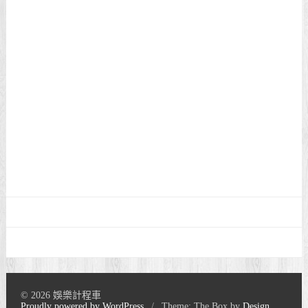
© 2026 娛樂計程車
Proudly powered by WordPress
/
Theme: The Box by
Design