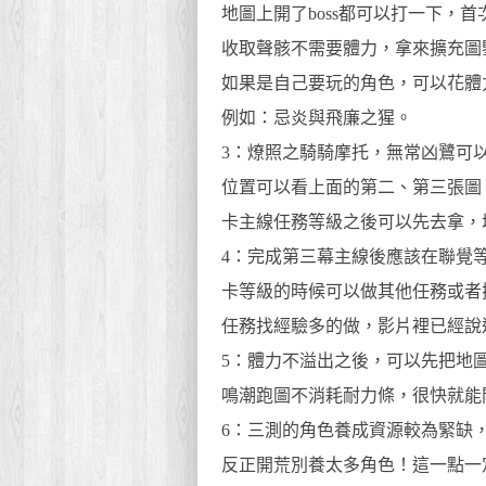
地圖上開了boss都可以打一下，
收取聲骸不需要體力，拿來擴充圖
如果是自己要玩的角色，可以花體
例如：忌炎與飛廉之猩。
3：燎照之騎騎摩托，無常凶鷺可
位置可以看上面的第二、第三張圖
卡主線任務等級之後可以先去拿，
4：完成第三幕主線後應該在聯覺等
卡等級的時候可以做其他任務或者
任務找經驗多的做，影片裡已經說
5：體力不溢出之後，可以先把地
鳴潮跑圖不消耗耐力條，很快就能
6：三測的角色養成資源較為緊缺
反正開荒別養太多角色！這一點一