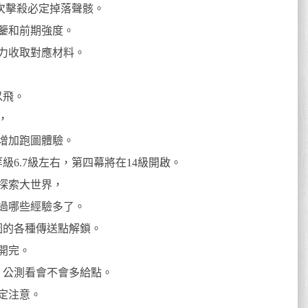
首次擊殺必定掉落聲骸。
鑒和前期強度。
力收取對應材料。
以飛。
，
增加跑圖體驗。
級6.7級左右，第四幕將在14級開啟。
探索大世界，
過哪些經驗多了。
圖的各種傳送點解鎖。
開完。
，公測看會不會多給點。
定注意。