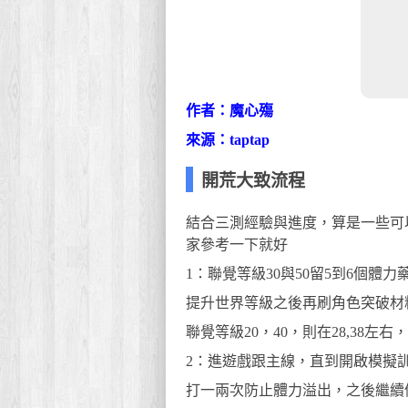
作者：魔心殤
來源：taptap
開荒大致流程
結合三測經驗與進度，算是一些可
家參考一下就好
1：聯覺等級30與50留5到6個體力
提升世界等級之後再刷角色突破材
聯覺等級20，40，則在28,38
2：進遊戲跟主線，直到開啟模擬
打一兩次防止體力溢出，之後繼續