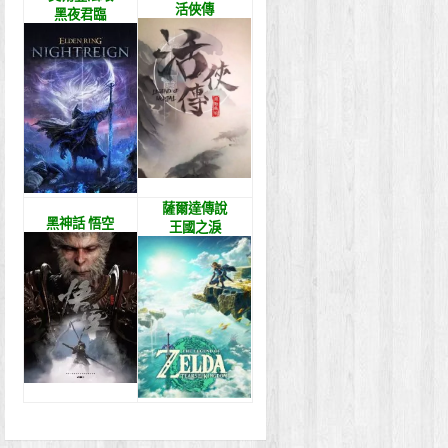
活俠傳
黑夜君臨
薩爾達傳說
黑神話 悟空
王國之淚