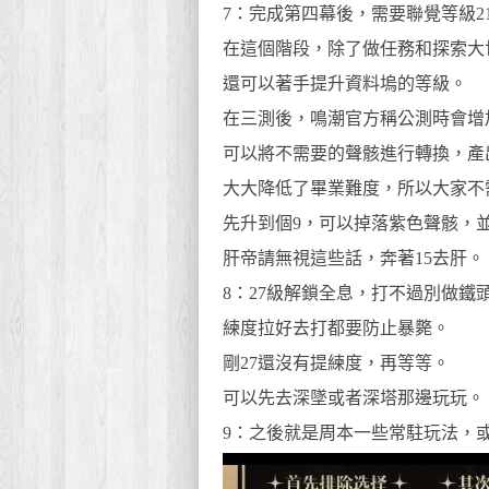
7：完成第四幕後，需要聯覺等級2
在這個階段，除了做任務和探索大
還可以著手提升資料塢的等級。
在三測後，鳴潮官方稱公測時會增
可以將不需要的聲骸進行轉換，產出
大大降低了畢業難度，所以大家不
先升到個9，可以掉落紫色聲骸，並
肝帝請無視這些話，奔著15去肝。
8：27級解鎖全息，打不過別做鐵
練度拉好去打都要防止暴斃。
剛27還沒有提練度，再等等。
可以先去深墜或者深塔那邊玩玩。
9：之後就是周本一些常駐玩法，