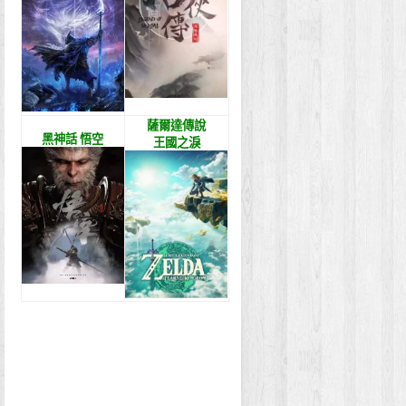
薩爾達傳說
黑神話 悟空
王國之淚