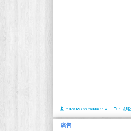
Posted by
entertainment14
PC攻略
廣告