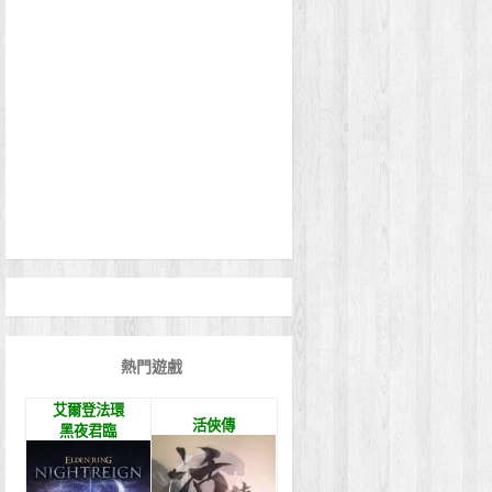
熱門遊戲
艾爾登法環
活俠傳
黑夜君臨