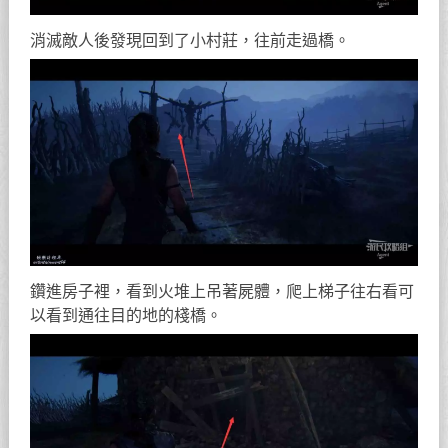
消滅敵人後發現回到了小村莊，往前走過橋。
鑽進房子裡，看到火堆上吊著屍體，爬上梯子往右看可
以看到通往目的地的棧橋。