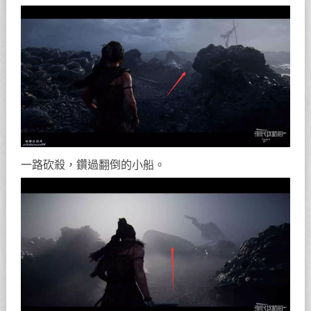
一路砍殺，鑽過翻倒的小船。