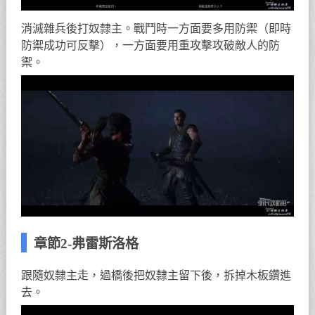
消滅雜兵後打奴隸主。戰鬥時一方面要多用防禦（即時
防禦成功可反擊），一方面要用重攻擊攻破敵人的防
禦。
章節2-弗雷斯洛格
跟隨奴隸主走，過橋後把奴隸主留下後，拆掉木板鑽進
去。