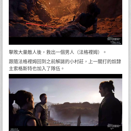
擊敗大量敵人後，救出一個男人（法格裡姆）。
跟隨法格裡姆回到之前解謎的小村莊，上一關打的奴隸
主索格斯特也加入了隊伍。