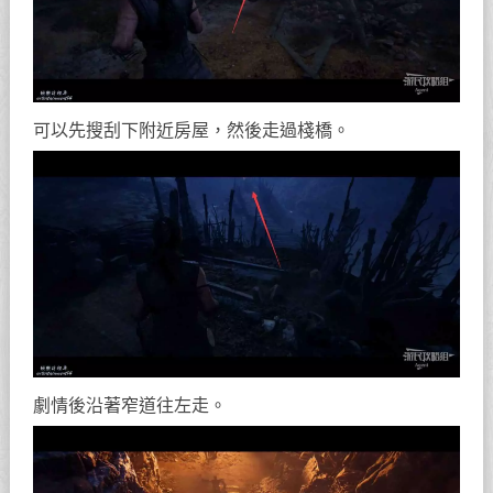
可以先搜刮下附近房屋，然後走過棧橋。
劇情後沿著窄道往左走。