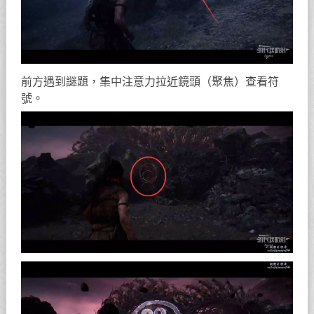
前方遇到謎題，集中注意力拉近鏡頭（聚焦）查看符
號。