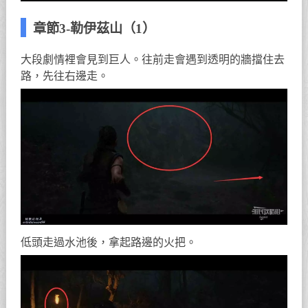
章節3-勒伊茲山（1）
大段劇情裡會見到巨人。往前走會遇到透明的牆擋住去
路，先往右邊走。
低頭走過水池後，拿起路邊的火把。