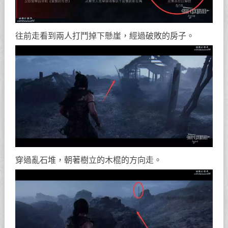
往前走看到兩人打鬥掉下懸崖，經過破敗的房子。
穿過亂石堆，朝著樹立的木棍的方向走。