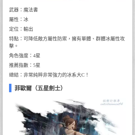
武器：魔法書
屬性：冰
定位：輸出
特點：可降低敵方屬性防禦，擁有單體、群體冰屬性攻
擊。
角色強度：4星
推薦指數：5星
總結：非常純粹非常強力的冰系大C！
菲歐爾（五星劍士）