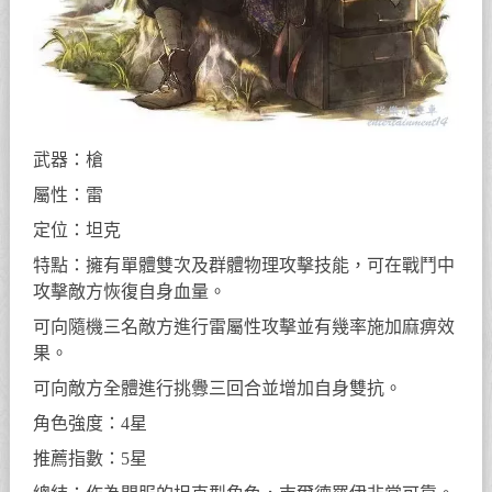
武器：槍
屬性：雷
定位：坦克
特點：擁有單體雙次及群體物理攻擊技能，可在戰鬥中
攻擊敵方恢復自身血量。
可向隨機三名敵方進行雷屬性攻擊並有幾率施加麻痹效
果。
可向敵方全體進行挑釁三回合並增加自身雙抗。
角色強度：4星
推薦指數：5星