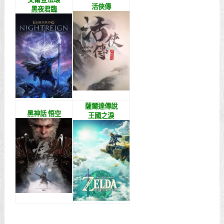
活俠傳
黑夜君臨
薩爾達傳說
黑神話 悟空
王國之淚