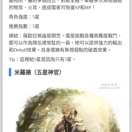
體物防、屬防多個回合，對敵全體、單體多次無視弱點
的物攻、火攻，造成傷害可恢復SP和HP！
角色強度：5星
推薦指數：5星
總結：薇歐拉無論是開荒，還是挑戰各種高難度戰鬥，
都可以作為隊伍裡常駐的一員。她可以提供強力的輸出
和Debuff效果。自身還擁有無視弱點的破盾效果。
Tip：這裡給5星是因為只有5星。
米羅德（五星神官）