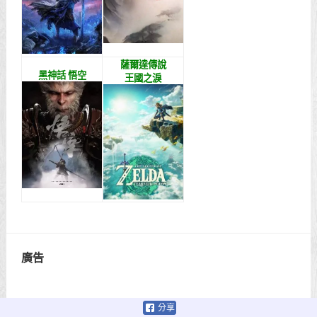
薩爾達傳說
黑神話 悟空
王國之淚
廣告
分享