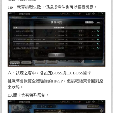
Tip：就算挑戰失敗，但達成條件也可以獲得獎勵。
六、試煉之塔中，會設定BOSS與EX BOSS關卡
挑戰時會恢復全體編隊的HP/SP，但挑戰結束會回到原
來狀態。
EX關卡會有特殊限制。