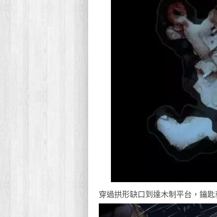
穿過拱形缺口到達木制平台，鑰匙