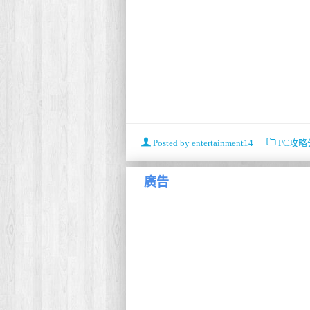
Posted by
entertainment14
PC攻略
廣告