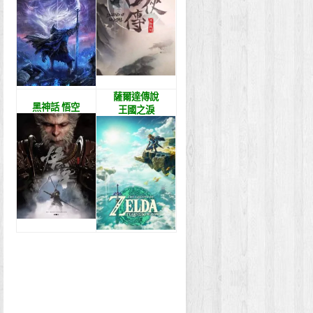
薩爾達傳說
黑神話 悟空
王國之淚