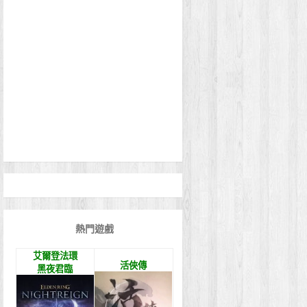
熱門遊戲
艾爾登法環
活俠傳
黑夜君臨