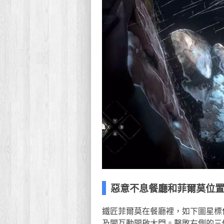
惡意不息餐廳和菲爾莫位
鐵匠菲爾莫在餐廳裡，如下圖星標
及閘互動開啟大門。擊敗右側的三