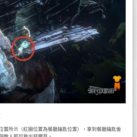
置
位置所示（紅圈位置為餐廳鑰匙位置），拿到餐廳鑰匙後
個敵人即可救出菲爾莫。