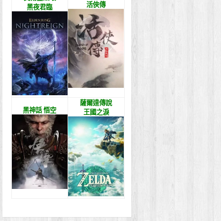
活俠傳
黑夜君臨
薩爾達傳說
黑神話 悟空
王國之淚