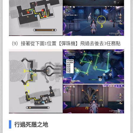
（9）接著從下圖1位置【彈珠機】飛過去後去3任務點
行過死蔭之地