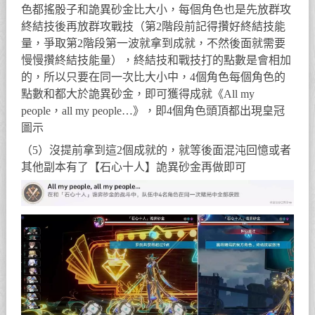
色都搖骰子和詭異砂金比大小，每個角色也是先放群攻
終結技後再放群攻戰技（第2階段前記得攢好終結技能
量，爭取第2階段第一波就拿到成就，不然後面就需要
慢慢攢終結技能量），終結技和戰技打的點數是會相加
的，所以只要在同一次比大小中，4個角色每個角色的
點數和都大於詭異砂金，即可獲得成就《All my
people，all my people…》，即4個角色頭頂都出現皇冠
圖示
（5）沒提前拿到這2個成就的，就等後面混沌回憶或者
其他副本有了【石心十人】詭異砂金再做即可