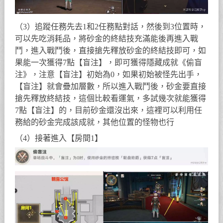
（3）追蹤任務先去1和2任務點對話，然後到3位置時，
可以先吃消耗品，將砂金的終結技充滿能後再進入戰
鬥，進入戰鬥後，直接搶先釋放砂金的終結技即可，如
果能一次獲得7點【盲注】，即可獲得隱藏成就《偷盲
注》，注意【盲注】初始為0，如果初始被怪先出手，
【盲注】就會疊加層數，所以進入戰鬥後，砂金要直接
搶先釋放終結技，這個比較看運氣，多試幾次就能獲得
7點【盲注】的，目前砂金還沒出來，這裡可以利用任
務給的砂金完成該成就，其他位置的怪物也行
（4）接著進入【房間1】