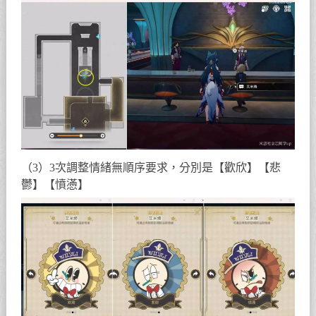
（3）3次調整情緒無順序要求，分別是【歡欣】【悲
鬱】【憤懣】