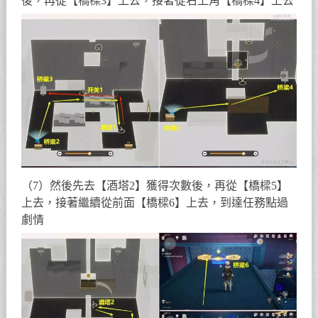
後，再從【橋樑3】上去，接著從右上角【橋樑4】上去
（7）然後先去【酒塔2】獲得次數後，再從【橋樑5】
上去，接著繼續從前面【橋樑6】上去，到達任務點過
劇情