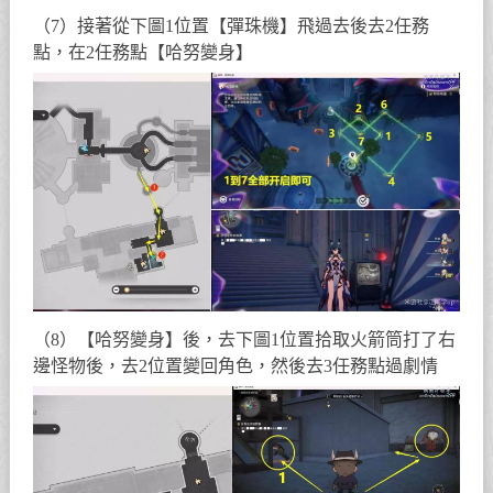
（7）接著從下圖1位置【彈珠機】飛過去後去2任務
點，在2任務點【哈努變身】
（8）【哈努變身】後，去下圖1位置拾取火箭筒打了右
邊怪物後，去2位置變回角色，然後去3任務點過劇情