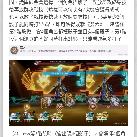
間，詭異砂金會選擇一個角色搖骰子，先放群攻終結技
後再放群攻戰技（這樣可以每次有2次機會獲得成就，
也可以放了戰技後快速再放個終結技），只要至少2個
骰子能同時打出6點，即可獲得成就《雙六》，建議在
第2階段做，會4個角色都搖骰子並且有4個骰子，第1階
段這個還真的不好同時打出2個6，只能看運氣多打了
（4）boss第2階段時（會出現4個骰子），會選擇4個角