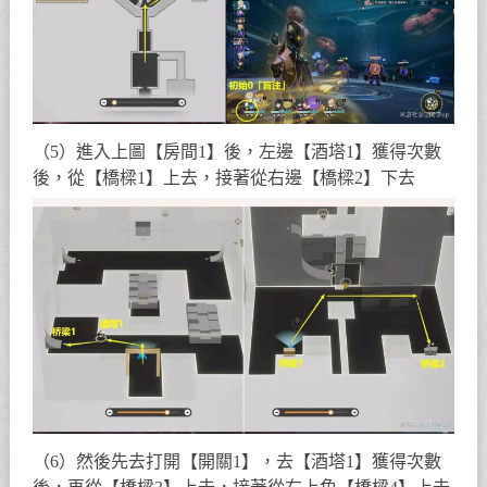
（5）進入上圖【房間1】後，左邊【酒塔1】獲得次數
後，從【橋樑1】上去，接著從右邊【橋樑2】下去
（6）然後先去打開【開關1】，去【酒塔1】獲得次數