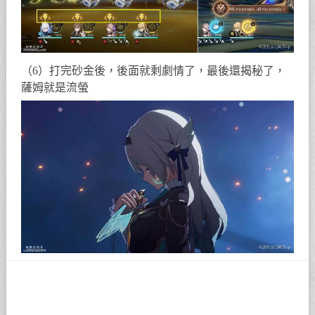
（6）打完砂金後，後面就剩劇情了，最後還揭秘了，
薩姆就是流螢