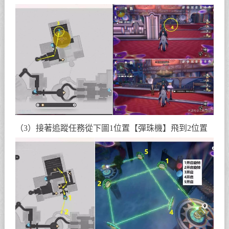
（3）接著追蹤任務從下圖1位置【彈珠機】飛到2位置