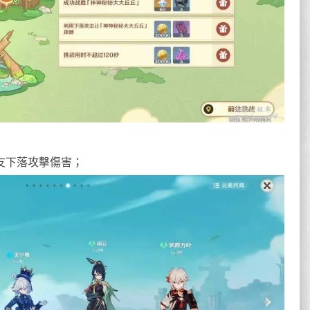
友下落攻擊傷害；