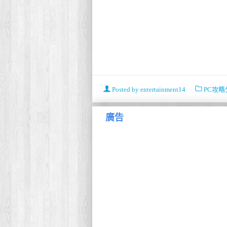
Posted by
entertainment14
PC攻略
廣告