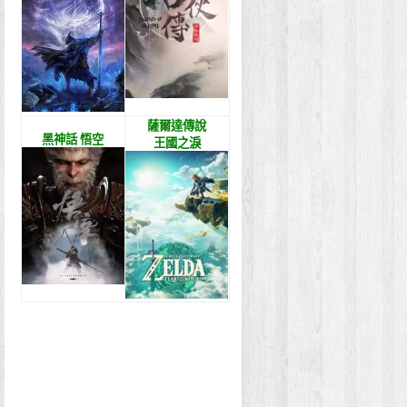
薩爾達傳說
黑神話 悟空
王國之淚