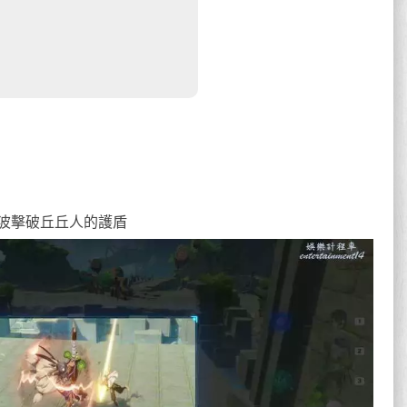
波擊破丘丘人的護盾