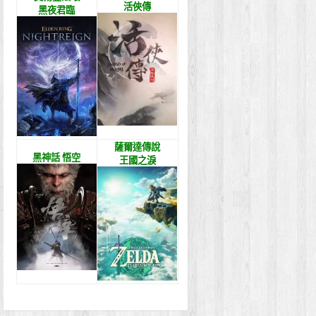
活俠傳
黑夜君臨
薩爾達傳說
黑神話 悟空
王國之淚