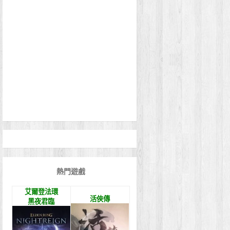
熱門遊戲
艾爾登法環
活俠傳
黑夜君臨