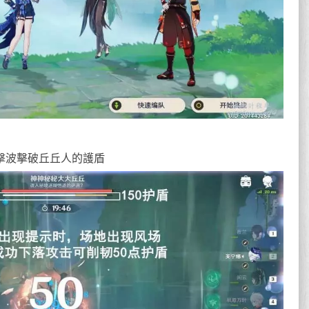
擊波擊破丘丘人的護盾