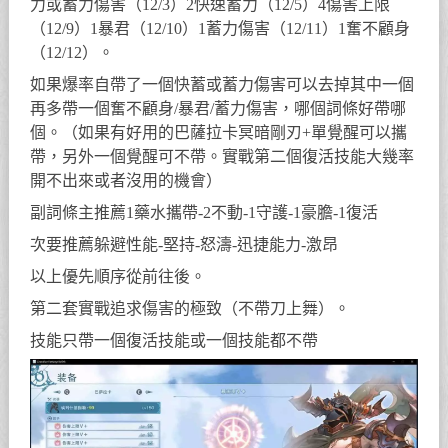
力或蓄力傷害（12/3）2快速蓄力（12/5）4傷害上限
（12/9）1暴君（12/10）1蓄力傷害（12/11）1奮不顧身
（12/12）。
如果爆率自帶了一個快蓄或蓄力傷害可以去掉其中一個
再多帶一個奮不顧身/暴君/蓄力傷害，哪個詞條好帶哪
個。（如果有好用的巴薩拉卡冥暗剛刃+單覺醒可以攜
帶，另外一個覺醒可不帶。實戰第二個復活技能大幾率
開不出來或者沒用的機會）
副詞條主推薦1藥水攜帶-2不動-1守護-1豪膽-1復活
次要推薦躲避性能-堅持-怒濤-迅捷能力-激昂
以上優先順序從前往後。
第二套實戰追求傷害的極致（不帶刀上舞）。
技能只帶一個復活技能或一個技能都不帶