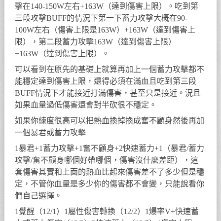
擊在140-150W左右+163W（達到傷害上限）。吃到第
三段攻擊BUFF的情況下第一下蓄力攻擊大概在90-
100W左右（傷害上限是163W）+163W（達到傷害上
限），第二段蓄力攻擊163W（達到傷害上限）
+163W（達到傷害上限）。
可以看到在原先的基礎上就算再加上一個蓄力攻擊都不
能穩定達到傷害上限，還得必須在滿血且吃到第三段
BUFF情況下才能接近打滿傷害，甚至只是接近。況且
如果血量過低傷害還會對半砍很不穩定。
如果你練度很高可以把熱血換掉換成奮不顧身然後再加
一個暴君或蓄力攻擊
1暴君+1蓄力攻擊+1奮不顧身+2快速蓄力+1（暴君/蓄力
攻擊/奮不顧身哪個好帶哪個，傷害沒什麼差距），這
套傷害其實和上面的熱血比起來傷害差不了多少但是穩
定，不管你血量是多少你的傷害都不會變，只能說看你
們自己選擇。
1覺醒（12/1）1屬性傷害轉換（12/2）1爆率V+快速蓄