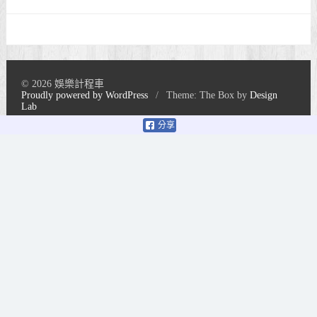
© 2026 娛樂計程車
Proudly powered by WordPress
/
Theme: The Box by
Design
Lab
分享