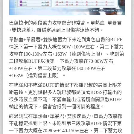
巴薩拉卡的兩段蓄力攻擊傷害非常高。單熱血+單暴君
+雙快速蓄力 離穩定達到上限傷害遠遠不夠。
單熱血+單暴君+雙快速蓄力下未吃到角色自帶的BUFF
情況下第一下蓄力大概在50W+100W左右，第二下蓄力
攻擊在100-130w左右+163W（達到傷害上限）。吃到第
三段攻擊BUFF以後第一下蓄力攻擊在70-80W左右
+140W左右，第二段蓄力攻擊在130-140W左右
+163W（達到傷害上限）。
在吃滿和不吃滿BUFF的情況下都離巴叔的最高上限差
距甚遠。更別說很多人玩巴叔都是頂著BOSS打輸出的
很多時候血量不滿，不滿血輸出或者殘血開無敵BUFF
輸出的情況下，傷害會低到一個可憐的程度。
經過測試在單熱血+單暴君+雙快速蓄力+單蓄力攻擊都
不能穩定達到上限。未吃到第三段攻擊BUFF情況下第
一下蓄力大概在70-80w+140-150w左右，第二下蓄力攻