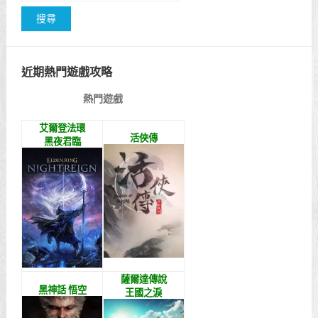
近期熱門遊戲攻略
熱門遊戲
艾爾登法環
活俠傳
黑夜君臨
薩爾達傳說
黑神話 悟空
王國之淚