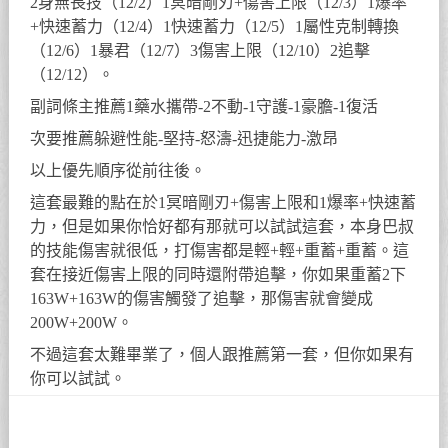
2身無長技（12/2）1冥暗剛刃+傷害上限（12/3）1爆率
+快速蓄力（12/4）1快速蓄力（12/5）1屬性克制轉換
（12/6）1暴君（12/7）3傷害上限（12/10）2追擊
（12/12）。
副詞條主推薦1藥水攜帶-2不動-1守護-1豪膽-1復活
次要推薦躲避性能-堅持-怒濤-迅捷能力-激昂
以上優先順序從前往後。
這套最難的點在於1冥暗剛刃+傷害上限和1爆率+快速蓄
力，但是如果你恰好都有那就可以試試這套，本身巴叔
的技能傷害就很低，打傷害都是輕+輕+重蓄+重蓄。這
套在接近傷害上限的同時還附帶追擊，你如果重蓄2下
163W+163W的傷害觸發了追擊，那傷害就會變成
200W+200W。
不過這套太難畢業了，個人跟推薦第一套，但你如果有
你可以試試。