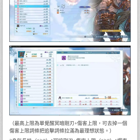
（最高上限為單覺醒冥暗剛刃+傷害上限，可去掉一個
傷害上限詞條把追擊詞條拉滿為最理想狀態。）