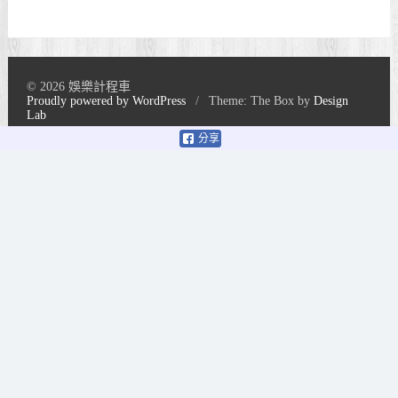
© 2026 娛樂計程車
Proudly powered by WordPress
/
Theme: The Box by
Design
Lab
分享