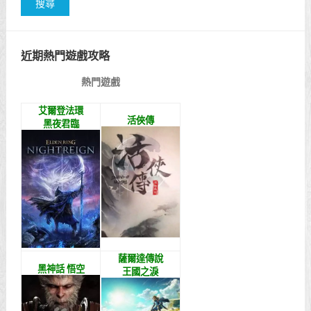
近期熱門遊戲攻略
熱門遊戲
艾爾登法環
活俠傳
黑夜君臨
薩爾達傳說
黑神話 悟空
王國之淚