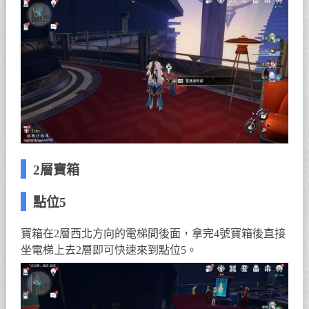
2層寶箱
點位5
寶箱在2層西北方向的電梯間後面，拿完4號寶箱後直接
坐電梯上去2層即可快速來到點位5。