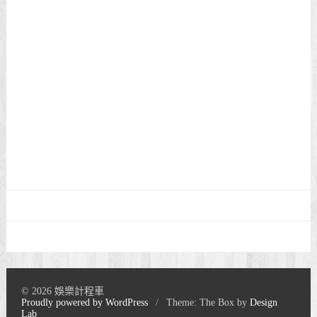
© 2026 娛樂計程車
Proudly powered by WordPress
/
Theme: The Box by
Design
Lab