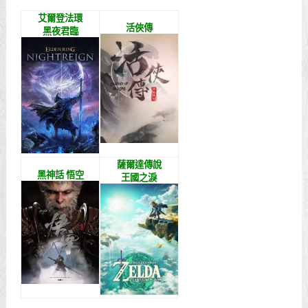
艾爾登法環
活俠傳
黑夜君臨
薩爾達傳說
黑神話 悟空
王國之淚