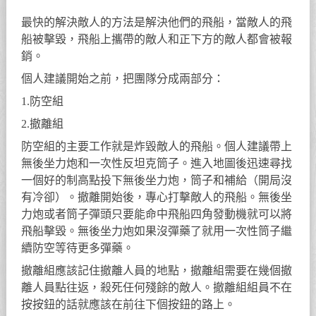
最快的解決敵人的方法是解決他們的飛船，當敵人的飛
船被擊毀，飛船上攜帶的敵人和正下方的敵人都會被報
銷。
個人建議開始之前，把團隊分成兩部分：
1.防空組
2.撤離組
防空組的主要工作就是炸毀敵人的飛船。個人建議帶上
無後坐力炮和一次性反坦克筒子。進入地圖後迅速尋找
一個好的制高點投下無後坐力炮，筒子和補給（開局沒
有冷卻）。撤離開始後，專心打擊敵人的飛船。無後坐
力炮或者筒子彈頭只要能命中飛船四角發動機就可以將
飛船擊毀。無後坐力炮如果沒彈藥了就用一次性筒子繼
續防空等待更多彈藥。
撤離組應該記住撤離人員的地點，撤離組需要在幾個撤
離人員點往返，殺死任何殘餘的敵人。撤離組組員不在
按按鈕的話就應該在前往下個按鈕的路上。