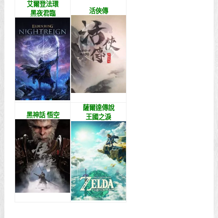
艾爾登法環
活俠傳
黑夜君臨
薩爾達傳說
黑神話 悟空
王國之淚