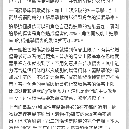
限，加一個屬性克制轉換，一共九個詞條是必帶的。
一個暴擊率因數詞條，加上上限突破的20%暴擊，加上
武器祝福附魔的10級暴擊就可以達到角色的滿暴擊率。
追擊這個詞條可以和角色自己帶追擊的技能疊加，實測
追擊的傷害是角色造成傷害的20%，角色開技能上追擊
buff的話追擊傷害的數值就再加20%。
帶一個橙色增傷詞條基本就摸到傷害上限了，有其他增
傷需求可以看情況更換。普攻的傷害上限基本在巴哈武
器畢業之後就摸到了，不用刻意提升普攻傷害。其中能
力傷害這個詞條可以換成別的增傷詞條，弱點擊破連擊
加成什麼的，不過能力傷害加成高觸發還穩定奶刀推薦
帶。有些角色的專屬因數會強化某種傷害的傷害上限，
比如炎帝和伊歐的y攻擊蓄力，這也是他們的主要攻擊
手段，這個時候就要想辦法給蓄力攻擊增傷了。
上面的追擊V+和屬性克制轉換必須在花都的酒吧，遺
物鑒定裡有幾率刷出，遺物打p難度的boss有幾率刷
出，但就算刷到，第二詞條也是隨機的完全看臉。本人
體驗追擊V+爆率在0.1%左右，屬實超級怨念物了。