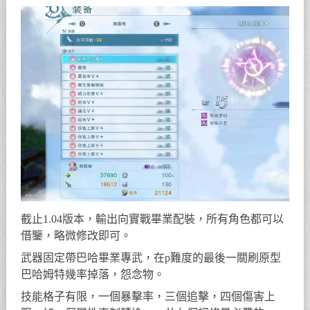
截止1.04版本，輸出向實戰畢業配裝，所有角色都可以
借鑒，略微修改即可。
武器固定帶巴哈畢業專武，在p難度的最後一關刷原型
巴哈姆特幾率掉落，怨念物。
技能格子有限，一個暴擊率，三個追擊，四個傷害上