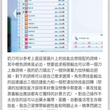
奶刀可以參考上面這張圖片上的技能出想搭配的詞條，
其中橙色詞條是必出，想要追求極限輸出可以帶一個刀
上舞詞條。我的奶刀還出了一個快速蓄力加快輸出迴
圈，剩下的詞條可以按自己需求選擇。角色帶技能輸出
的話建議出三個迅捷能力和一個怒濤加快技能回轉（怒
濤的加速技能冷卻效率好像沒想像中那麼高，普攻技能
奧義輸出應該都有它獨特的計算方式）。對自己操作不
太自信的話可以出藥水攜帶、豪膽、自動復活等生存類
技能，我自己習慣帶躲避性能和明鏡止水，精準閃避之