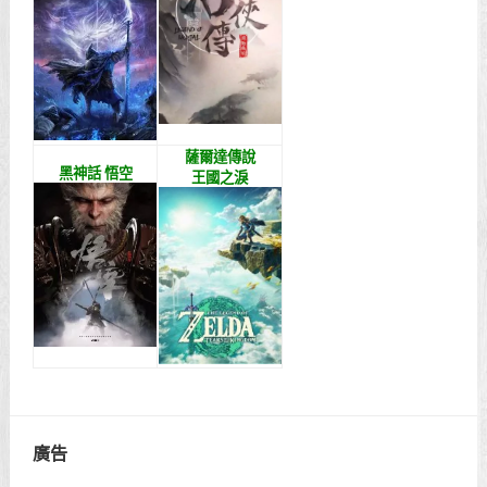
薩爾達傳說
黑神話 悟空
王國之淚
廣告