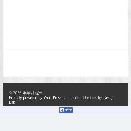
© 2026 娛樂計程車
Proudly powered by WordPress
/
Theme: The Box by
Design
Lab
分享