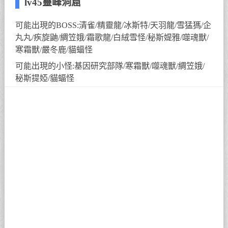
lv45靈峰洞窟
可能出現的BOSS:清雀/精靈龍/冰斯特/天羽龍/雪猛獁/企
丸丸/疾旋鼬/綢笠娥/霜歌龍/白絨雪怪/秘斯媞雅/噬魂獸/
寒霜獸/嚴冬鹿/貓蝠怪
可能出現的小怪:基因研究部隊/寒霜獸/噬魂獸/綢笠娥/
秘斯提婭/貓蝠怪