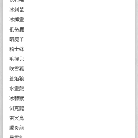
冰刺鼠
冰縛靈
祇岳鹿
暗魔羊
騎士蜂
毛撣兒
吹雪狐
蒼焰狼
水靈龍
冰棘獸
佩克龍
雷冥鳥
騰炎龍
暴電熊