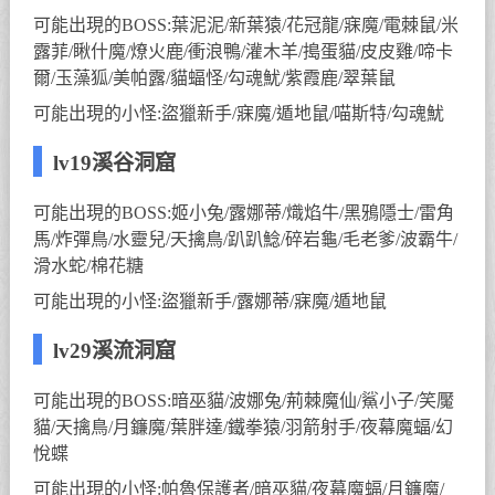
可能出現的BOSS:葉泥泥/新葉猿/花冠龍/寐魔/電棘鼠/米
露菲/瞅什魔/燎火鹿/衝浪鴨/灌木羊/搗蛋貓/皮皮雞/啼卡
爾/玉藻狐/美帕露/貓蝠怪/勾魂魷/紫霞鹿/翠葉鼠
可能出現的小怪:盜獵新手/寐魔/遁地鼠/喵斯特/勾魂魷
lv19溪谷洞窟
可能出現的BOSS:姬小兔/露娜蒂/熾焰牛/黑鴉隱士/雷角
馬/炸彈鳥/水靈兒/天擒鳥/趴趴鯰/碎岩龜/毛老爹/波霸牛/
滑水蛇/棉花糖
可能出現的小怪:盜獵新手/露娜蒂/寐魔/遁地鼠
lv29溪流洞窟
可能出現的BOSS:暗巫貓/波娜兔/荊棘魔仙/鯊小子/笑魘
貓/天擒鳥/月鐮魔/葉胖達/鐵拳猿/羽箭射手/夜幕魔蝠/幻
悅蝶
可能出現的小怪:帕魯保護者/暗巫貓/夜幕魔蝠/月鐮魔/