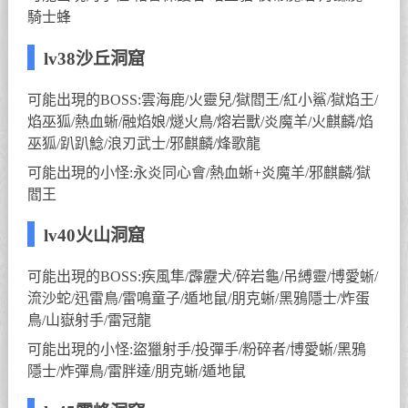
騎士蜂
lv38沙丘洞窟
可能出現的BOSS:雲海鹿/火靈兒/獄閻王/紅小鯊/獄焰王/
焰巫狐/熱血蜥/融焰娘/燧火鳥/熔岩獸/炎魔羊/火麒麟/焰
巫狐/趴趴鯰/浪刃武士/邪麒麟/烽歌龍
可能出現的小怪:永炎同心會/熱血蜥+炎魔羊/邪麒麟/獄
閻王
lv40火山洞窟
可能出現的BOSS:疾風隼/霹靂犬/碎岩龜/吊縛靈/博愛蜥/
流沙蛇/迅雷鳥/雷鳴童子/遁地鼠/朋克蜥/黑鴉隱士/炸蛋
鳥/山嶽射手/雷冠龍
可能出現的小怪:盜獵射手/投彈手/粉碎者/博愛蜥/黑鴉
隱士/炸彈鳥/雷胖達/朋克蜥/遁地鼠