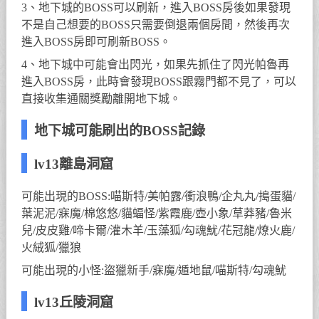
3、地下城的BOSS可以刷新，進入BOSS房後如果發現
不是自己想要的BOSS只需要倒退兩個房間，然後再次
進入BOSS房即可刷新BOSS。
4、地下城中可能會出閃光，如果先抓住了閃光帕魯再
進入BOSS房，此時會發現BOSS跟霧門都不見了，可以
直接收集通關獎勵離開地下城。
地下城可能刷出的BOSS記錄
lv13離島洞窟
可能出現的BOSS:喵斯特/美帕露/衝浪鴨/企丸丸/搗蛋貓/
葉泥泥/寐魔/棉悠悠/貓蝠怪/紫霞鹿/壺小象/草莽豬/魯米
兒/皮皮雞/啼卡爾/灌木羊/玉藻狐/勾魂魷/花冠龍/燎火鹿/
火絨狐/獵狼
可能出現的小怪:盜獵新手/寐魔/遁地鼠/喵斯特/勾魂魷
lv13丘陵洞窟