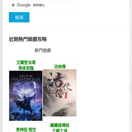
近期熱門遊戲攻略
熱門遊戲
艾爾登法環
活俠傳
黑夜君臨
薩爾達傳說
黑神話 悟空
王國之淚