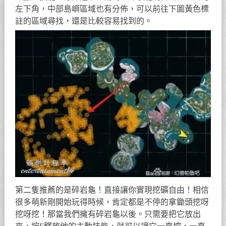
左下角，中部島嶼區域也有分佈，可以前往下圖黃色標
註的區域尋找，還是比較容易找到的。
第二隻推薦的是碎岩龜！直接讓你實現挖礦自由！相信
很多萌新剛開始玩得時候，肯定都是不停的拿鋤頭挖呀
挖呀挖！那當我們擁有碎岩龜以後。只需要把它放出