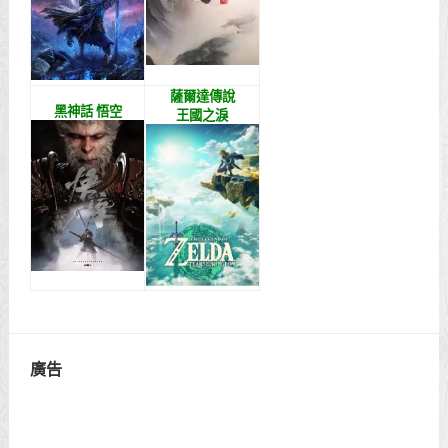
薩爾達傳說
黑神話 悟空
王國之淚
廣告