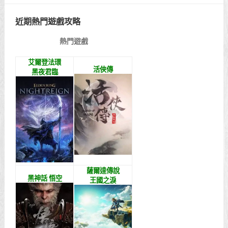
近期熱門遊戲攻略
熱門遊戲
艾爾登法環
活俠傳
黑夜君臨
薩爾達傳說
黑神話 悟空
王國之淚