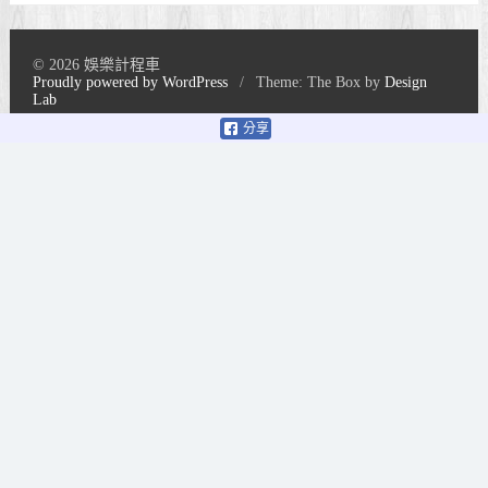
© 2026 娛樂計程車
Proudly powered by WordPress
/
Theme: The Box by
Design
Lab
分享