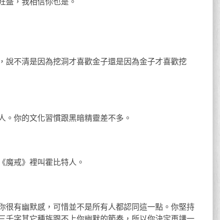
旺盛，我相信你也是。
，說不清是因為挖洞才喜歡金子還是因為金子才喜歡挖
人。你的文化習慣跟黑暗精靈差不多。
《魔戒》裡叫霍比特人。
你很有幽默感，可惜並不是所有人都認同這一點。你堅持
三千字其它種族跟不上你幽默的節奏，所以你決定再講一