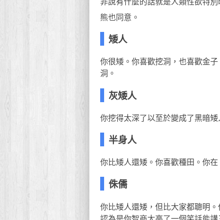
非說有什麼的話就是人類性欲特別
熊也同意。
矮人
你很矮。你喜歡挖洞，也喜歡金子
洞。
灰矮人
你挖得太深了以至於變成了黑暗矮
半身人
你比矮人還矮。你喜歡種田。你在
侏儒
你比矮人還矮，但比大家都聰明。
認為是你智商太高了一個笑話能講