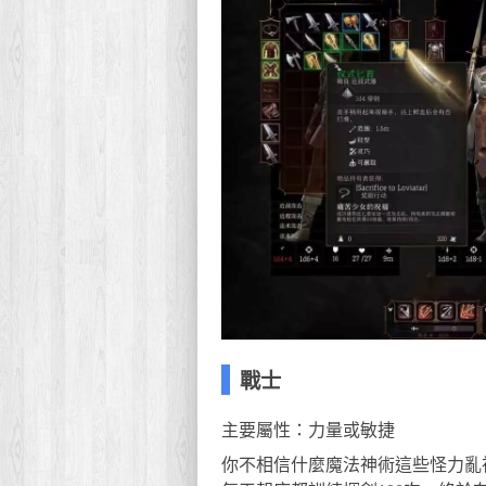
戰士
主要屬性：力量或敏捷
你不相信什麼魔法神術這些怪力亂