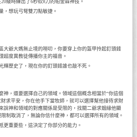
在20級時練出了6秒砍8刀的帕金森神技。
量，想玩弓弩雙刀點敏捷。
區大爺大媽無止境的嘮叨，你要穿上你的盔甲拎起釘頭錘
理超度異教徒傳播你主的福音。
光輝歷史了，現在你的釘頭錘誰也敲不死。
麼神，還要選擇自己的領域。領域這個概念相當於“你這個
求財求平安，你在他手下當牧師，就可以選擇幫他接待求財
來說神和領域的對應關係是受限的，找關二爺求姻緣他顯
把限制取消了，無論你信什麼神，都可以選擇所有的領域。
祇更重要些，這決定了你部分的能力。