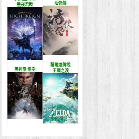
活俠傳
黑夜君臨
薩爾達傳說
黑神話 悟空
王國之淚