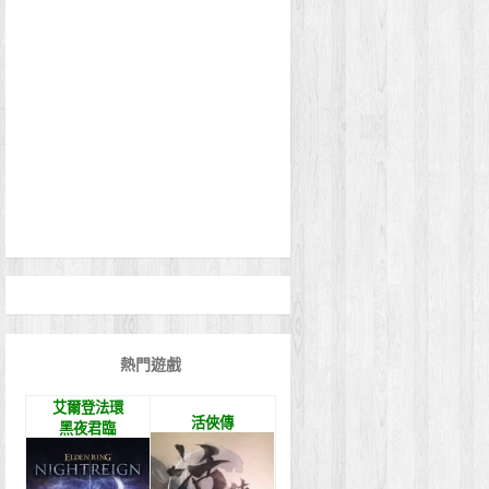
熱門遊戲
艾爾登法環
活俠傳
黑夜君臨