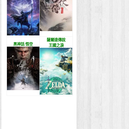
薩爾達傳說
黑神話 悟空
王國之淚