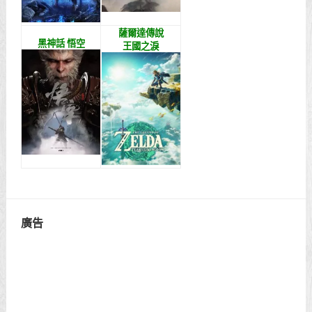
薩爾達傳說
黑神話 悟空
王國之淚
廣告