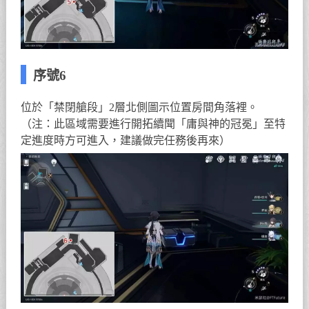
序號6
位於「禁閉艙段」2層北側圖示位置房間角落裡。
（注：此區域需要進行開拓續聞「庸與神的冠冕」至特
定進度時方可進入，建議做完任務後再來）