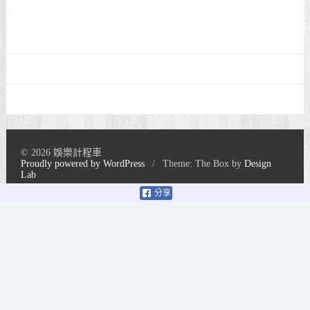
© 2026 娛樂計程車
Proudly powered by WordPress
/
Theme: The Box by
Design
Lab
分享