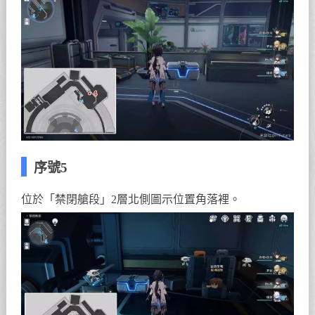
序號5
位於「禁閉艙段」2層北側圖示位置角落裡。