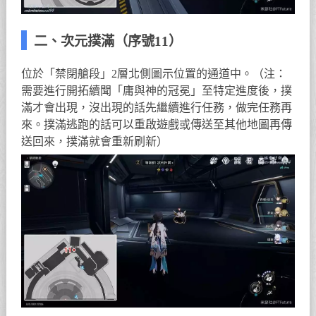
二、次元撲滿（序號11）
位於「禁閉艙段」2層北側圖示位置的通道中。（注：
需要進行開拓續聞「庸與神的冠冕」至特定進度後，撲
滿才會出現，沒出現的話先繼續進行任務，做完任務再
來。撲滿逃跑的話可以重啟遊戲或傳送至其他地圖再傳
送回來，撲滿就會重新刷新）