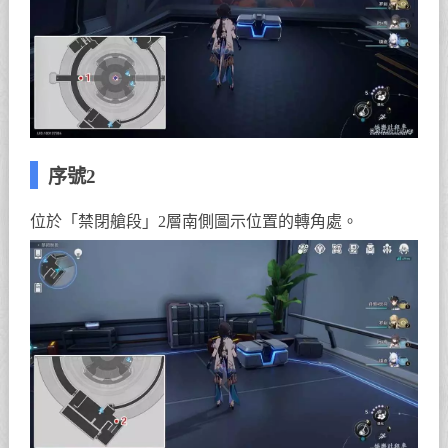
序號2
位於「禁閉艙段」2層南側圖示位置的轉角處。