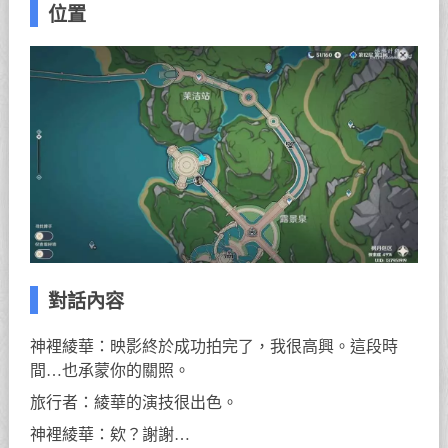
位置
對話內容
神裡綾華：映影終於成功拍完了，我很高興。這段時
間…也承蒙你的關照。
旅行者：綾華的演技很出色。
神裡綾華：欸？謝謝…