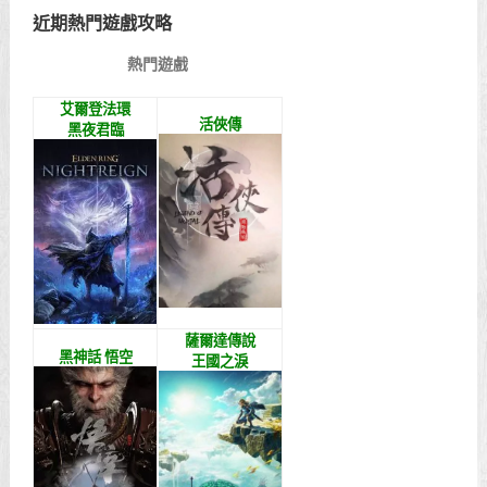
近期熱門遊戲攻略
熱門遊戲
艾爾登法環
活俠傳
黑夜君臨
薩爾達傳說
黑神話 悟空
王國之淚