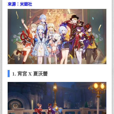
來源：米遊社
1. 宵宮 X 夏沃蕾