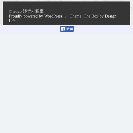
© 2026 娛樂計程車
Proudly powered by WordPress
/
Theme: The Box by
Design
Lab
分享