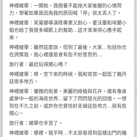
神裡綾華：一開始，我抱著不能拖大家後腿的心情努
力，想著如果是因為我的原因喊「停」就太丟人了。
神裡綾華：芙甯娜導演既專業又耐心，夏沃蕾和埃蘭小
姐也給了我很多細節上的幫助…這才漸漸得心應手起
來。
神裡綾華：雖然這麼說，但到了最後，大家…包括你也
在誇獎我，我心裡還是會有些不好意思的…
旅行者：最近玩得開心嗎？
神裡綾華：嗯，空下來的時候，我和宵宮一起逛了楓丹
廷很多地方。
神裡綾華：優雅的街景，美麗的綠植與花卉，還有像身
處夢中一般的海底世界…留下了閃閃發光的回憶。一想
到在不久之前，或許你也曾恰好走過這些地方…就有些
開心。
旅行者：綾華也辛苦了。
神裡綾華：哪裡。我平時…不太容易得到這樣出門的機