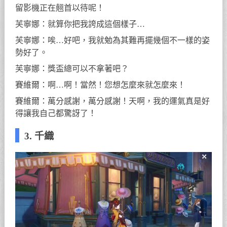
留影機正在翹首以待呢！
芙寧娜：就算你把我誇成這個樣子…
芙寧娜：唉…好吧，我就勉為其難再擺幾個不一樣的姿
勢好了。
芙寧娜：獎盃總可以不拿著吧？
賽維爾：啊…啊！當然！您想怎麼來就怎麼來！
賽維爾：萬分感謝，萬分感謝！天啊，我的運氣真是好
得讓我自己都驚訝了！
3. 千織