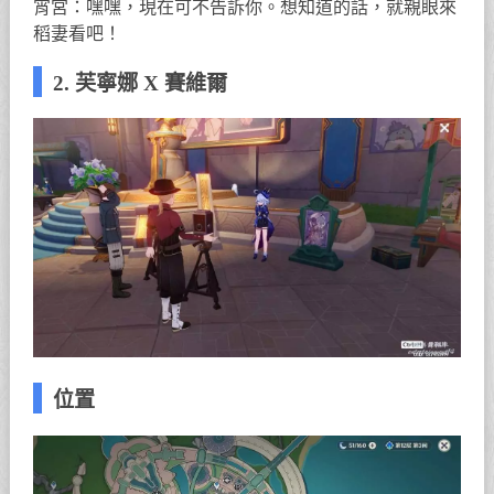
宵宮：嘿嘿，現在可不告訴你。想知道的話，就親眼來
稻妻看吧！
2. 芙寧娜 X 賽維爾
位置