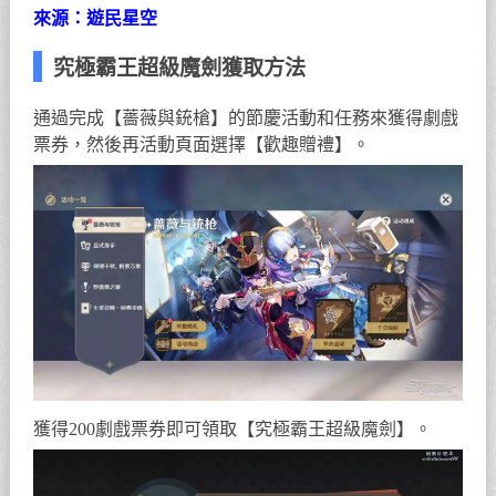
來源：遊民星空
究極霸王超級魔劍獲取方法
通過完成【薔薇與銃槍】的節慶活動和任務來獲得劇戲
票券，然後再活動頁面選擇【歡趣贈禮】。
獲得200劇戲票券即可領取【究極霸王超級魔劍】。