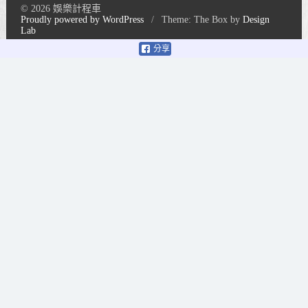
© 2026 娛樂計程車
Proudly powered by WordPress
/
Theme: The Box by
Design
Lab
分享