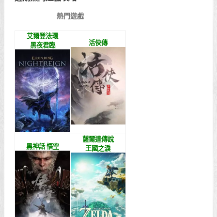
熱門遊戲
艾爾登法環
活俠傳
黑夜君臨
薩爾達傳說
黑神話 悟空
王國之淚