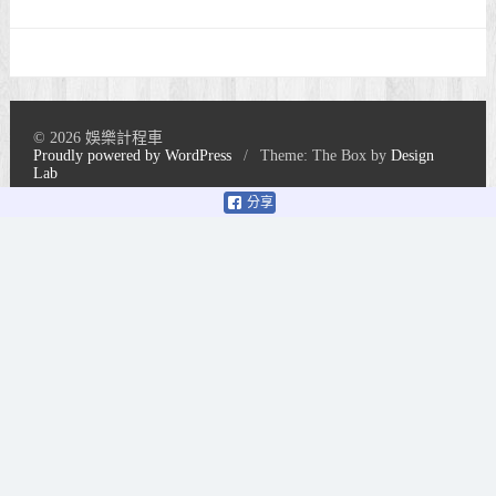
© 2026 娛樂計程車
Proudly powered by WordPress
/
Theme: The Box by
Design
Lab
分享