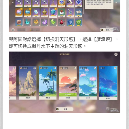
與阿圓對話選擇【切換洞天形態】，選擇【旋流嶼】，
即可切換成楓丹水下主題的洞天形態。