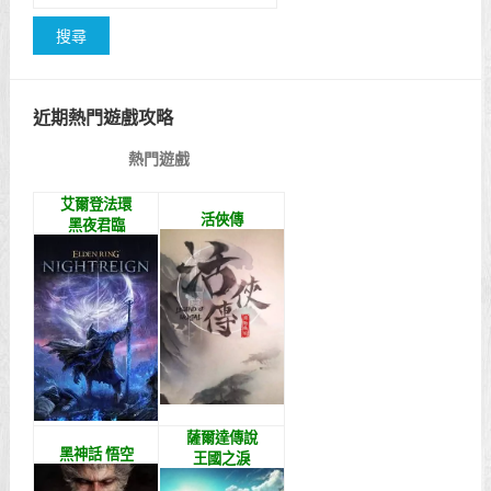
近期熱門遊戲攻略
熱門遊戲
艾爾登法環
活俠傳
黑夜君臨
薩爾達傳說
黑神話 悟空
王國之淚