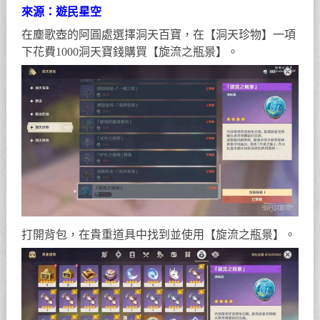
來源：遊民星空
在塵歌壺的阿圓處選擇洞天百寶，在【洞天珍物】一項
下花費1000洞天寶錢購買【旋流之瓶景】。
打開背包，在貴重道具中找到並使用【旋流之瓶景】。