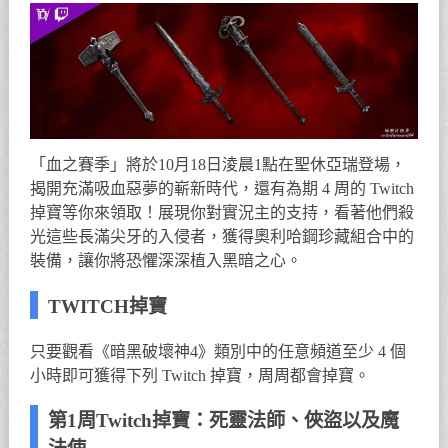
「血之賽季」將於10月18日淩晨1點在聖休亞瑞登場，
揭開充滿吸血惡夢的嶄新時代，還有為期 4 周的 Twitch
掉寶等你來領取！展現你對實況主的支持，看著他們殺
光這些長滿尖牙的入侵者，獲得奧利哈鋼珍藏組合中的
裝備，讓你將恐懼深深植入黑暗之心。
TWITCH掉寶
只要觀看《暗黑破壞神4》類別中的任意頻道至少 4 個
小時即可獲得下列 Twitch 掉寶，周周都會掉寶。
第1周Twitch掉寶：死靈法師、俠盜以及魔