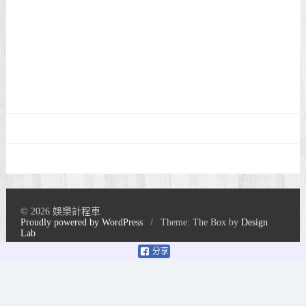
© 2026 娛樂計程車
Proudly powered by WordPress
/
Theme: The Box by
Design
Lab
分享