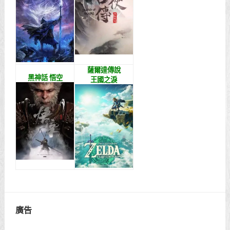
薩爾達傳說
黑神話 悟空
王國之淚
廣告