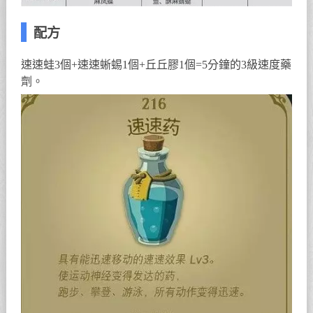
配方
速速蛙3個+速速蜥蜴1個+丘丘膠1個=5分鐘的3級速度藥
劑。