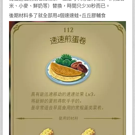
米、小麥、鮮奶等）替換，時間只少30秒而已。
後期材料多了就全部用4個速速蛙+丘丘膠輔食