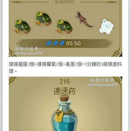
速速蓮蓬3個+速速蘿蔔1個+禽蛋1個=5分鐘的3級速度料
理。