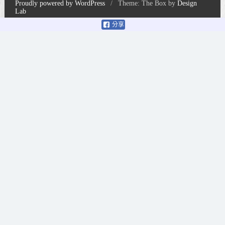
Proudly powered by WordPress
/
Theme: The Box by
Design
Lab
分享