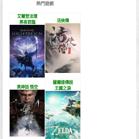
熱門遊戲
艾爾登法環
活俠傳
黑夜君臨
薩爾達傳說
黑神話 悟空
王國之淚