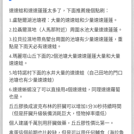
速速蛙和速速蓮蓬太多了，下面推薦幾個點刷：
1.盧馳爾湖池塘裡：大量的速速蛙和少量速速蓮蓬。
2.拉聶爾濕地（人馬那附近）周圍水池大量速速蓮蓬。
3.拉貝拉濕地帶鳥朢台周圍的池塘有少量速速蓮蓬，重
點是下雨天必有速速蛙。
4.瑪麗塔山丘下面的2個池塘大量速速蓮蓬大量和大量
速速蛙。
5.哈特諾村下面的水井大量的速速蛙（自己田地的門口
池塘也有少量速速蛙）
6.速速蜥蜴沒了可以直接用4個速速蛙，同理速速蘿蔔
也是。
丘丘膠換成波克布林的肝臟可以增加1分30秒持續時間
（但是肝臟升級裝備消耗巨大，怪物掉率還低）
個人建議千萬別用肝臟做藥，丘丘膠性價比第一。
禽蛋這個前期也比較缺，但是可以用任何輔食（海拉魯