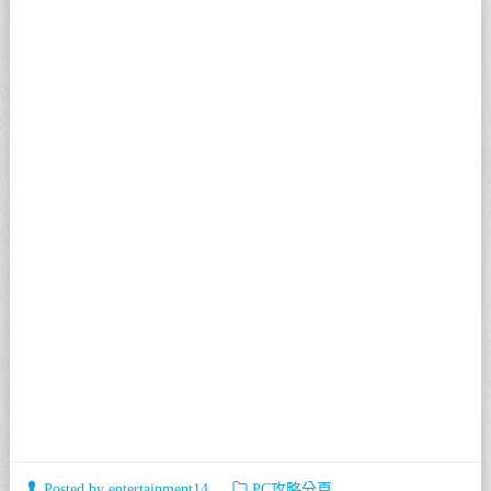
Posted by
entertainment14
PC攻略分頁