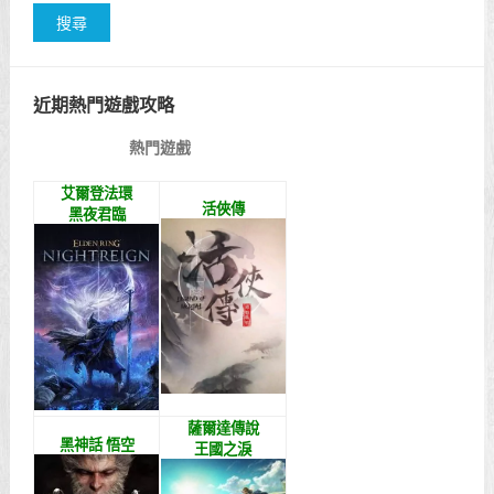
近期熱門遊戲攻略
熱門遊戲
艾爾登法環
活俠傳
黑夜君臨
薩爾達傳說
黑神話 悟空
王國之淚