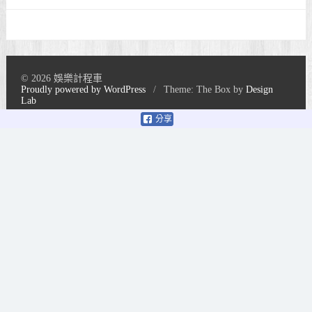
© 2026 娛樂計程車
Proudly powered by WordPress
/
Theme: The Box by
Design
Lab
分享