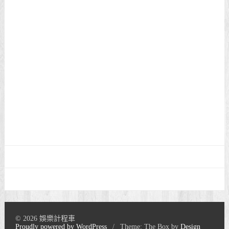
© 2026 娛樂計程車
Proudly powered by WordPress
/
Theme: The Box by
Design