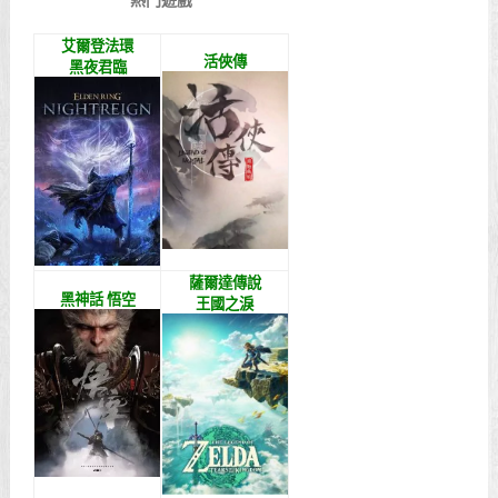
熱門遊戲
艾爾登法環
活俠傳
黑夜君臨
薩爾達傳說
黑神話 悟空
王國之淚