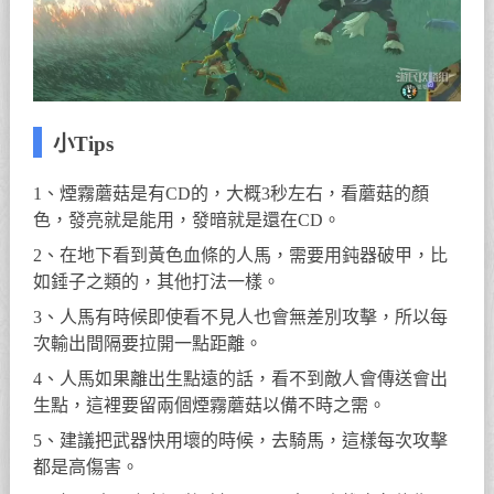
小Tips
1、煙霧蘑菇是有CD的，大概3秒左右，看蘑菇的顏
色，發亮就是能用，發暗就是還在CD。
2、在地下看到黃色血條的人馬，需要用鈍器破甲，比
如錘子之類的，其他打法一樣。
3、人馬有時候即使看不見人也會無差別攻擊，所以每
次輸出間隔要拉開一點距離。
4、人馬如果離出生點遠的話，看不到敵人會傳送會出
生點，這裡要留兩個煙霧蘑菇以備不時之需。
5、建議把武器快用壞的時候，去騎馬，這樣每次攻擊
都是高傷害。