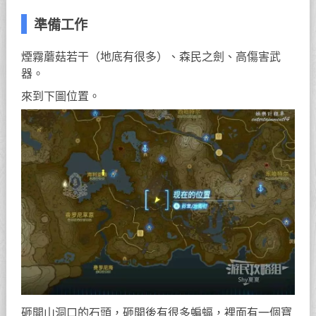
準備工作
煙霧蘑菇若干（地底有很多）、森民之劍、高傷害武
器。
來到下圖位置。
砸開山洞口的石頭，砸開後有很多蝙蝠，裡面有一個寶