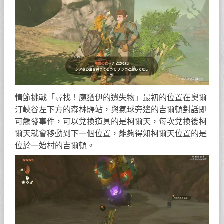
情節挑戰「尋找！魔猶伊的遺失物」最初的位置在奧爾
汀峽谷左下方的森林驛站，與氣球旁邊的吉爾頓對話即
可觸發事件，可以兌換道具的是柯爾天，每次兌換後柯
爾天就會移動到下一個位置，能夠得知柯爾天位置的是
位於一始村的吉爾頓。