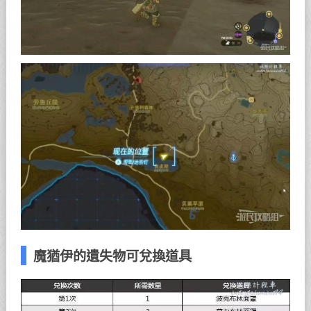
魔猶伊的遺失物可兌換道具