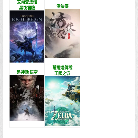
艾爾登法環
活俠傳
黑夜君臨
薩爾達傳說
黑神話 悟空
王國之淚