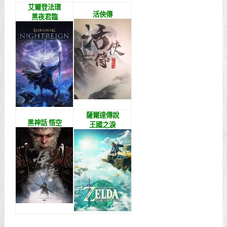
艾爾登法環
活俠傳
黑夜君臨
薩爾達傳說
黑神話 悟空
王國之淚