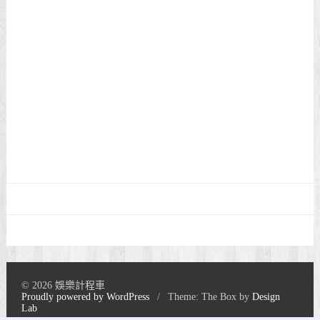
© 2026 娛樂計程車
Proudly powered by WordPress
/
Theme: The Box by
Design
Lab