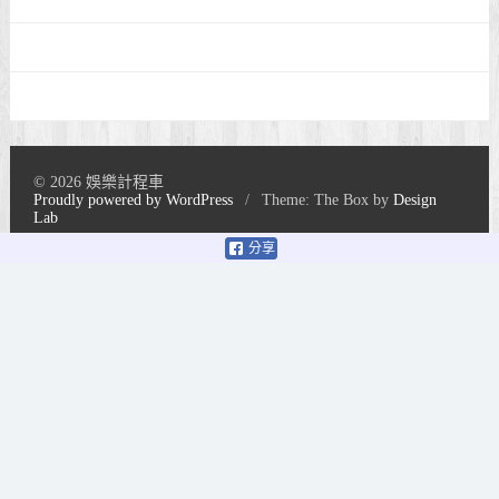
© 2026 娛樂計程車
Proudly powered by WordPress
/
Theme: The Box by
Design
Lab
分享