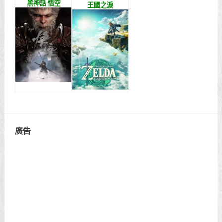
黑神話 悟空
王國之淚
廣告