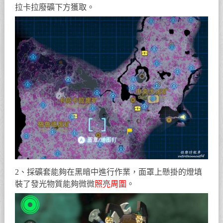
拉卡拉廢礦下方獲取。
2、採礦套能夠在黑暗中進行作業，面罩上懸掛的燈填
裝了發光物質能夠微微
照亮周圍
。