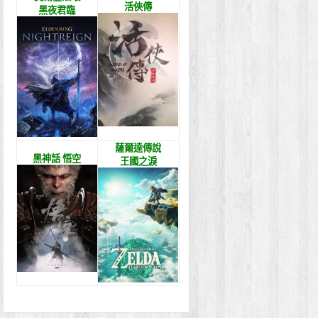
活俠傳
黑夜君臨
薩爾達傳說
黑神話 悟空
王國之淚