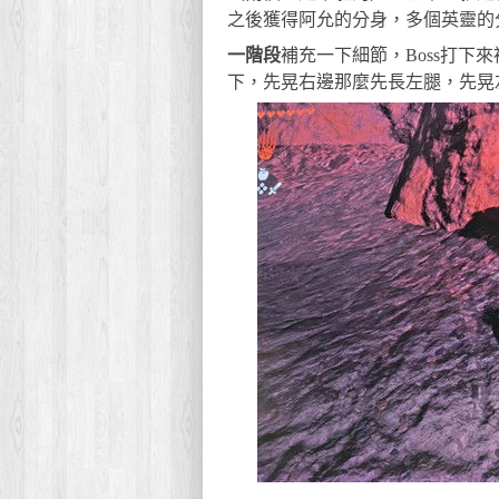
之後獲得阿允的分身，多個英靈的
一階段
補充一下細節，Boss打
下，先晃右邊那麼先長左腿，先晃