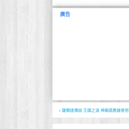
廣告
«
薩爾達傳說 王國之淚 神廟感應器使