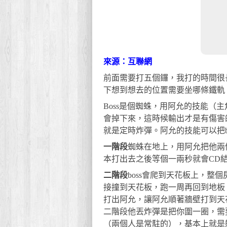
來源：互聯網
前面需要打五個鑼，我打的時間很
下想到想去的位置需要坐哪條鐵軌
Boss是個蜘蛛，用阿允的技能（
會掉下來，這時候輸出才是有傷害的
就是定時炸彈。阿允的技能可以把b
一階段
蜘蛛在地上，用阿允把他兩
本打出去之後等個一兩秒就會CD
二階段
boss會爬到天花板上，
接撞到天花板，跑一周再回到地板
打出阿允，讓阿允順著牆壁打到天花
二階段他丟炸彈是把你圍一圈，需
（兩個人是常駐的），基本上就是躲