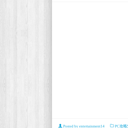
Posted by
entertainment14
PC攻略