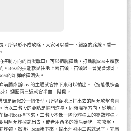
長，所以形不成攻略，大家可以看一下鐵路的路線。看一
。
主角控制方向的肉蛋戰車）可以把腿撞斷，打斷腿boss主體就
。Boss的技能就是往地上丟石頭，石頭過一會兒會爆炸，
oss的炸彈給撞消失。
條前腿炸斷boss的主體就會掉下來可以輸出。（技能很快基
結束）迴圈兩三遍就會半血二階段。
整個房間是類似於一個蛋型，所以從地上打出去的阿允攻擊會直
。所以二階段的要點是躲開炸彈，同時瞄準方向，從地面
板把boss撞下來，二階段不像一階段炸彈丟的零散炸彈，
要用阿允炸掉跑出去，或者用西多的護盾硬吃一次攻擊，
炸彈，然後把boss揍下來，輸出迴圈兩三遍就過了。完事