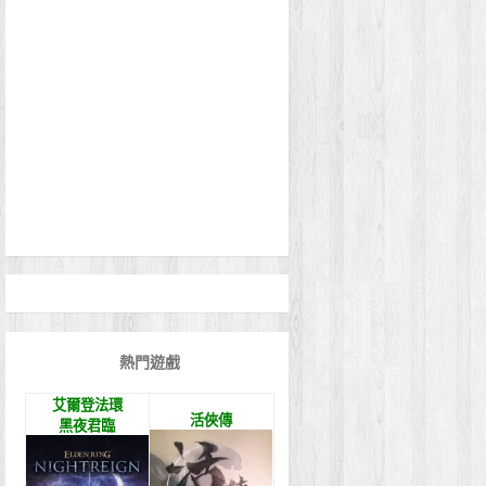
熱門遊戲
艾爾登法環
活俠傳
黑夜君臨