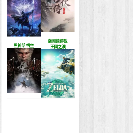
薩爾達傳說
黑神話 悟空
王國之淚