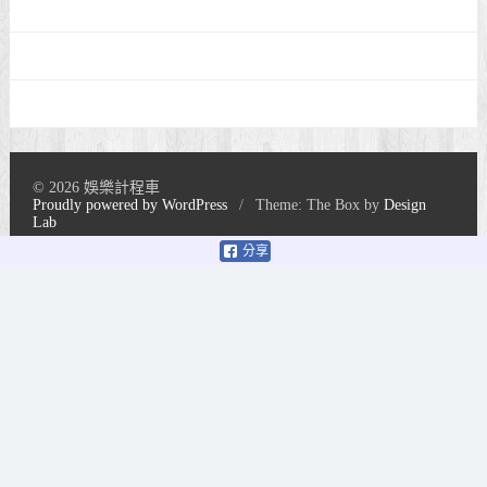
© 2026 娛樂計程車
Proudly powered by WordPress
/
Theme: The Box by
Design
Lab
分享