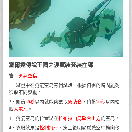
塞爾達傳說王國之淚翼裝套裝在哪
答
：
勇氣空島
1、遊戲中在勇氣空島有個試煉，根據俯衝的時間能夠
獲取不同獎勵。
2、俯衝
30秒
以內就能夠獲取
翼裝套
，俯衝
20秒
以內給
個
大電池
。
3、勇氣空島的位置是在
拉布拉山鳥望台上方
的空島。
4、衣服效果是
控制飛行
，穿上後明顯感覺空中轉向移