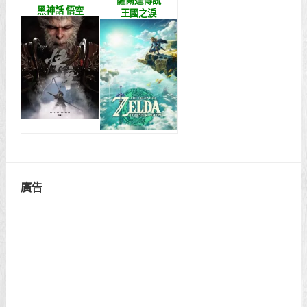
薩爾達傳說
黑神話 悟空
王國之淚
廣告