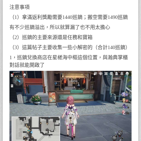
注意事項
（1）拿滿返利獎勵需要1440巡鏑；搬空需要1490巡鏑
有不少巡鏑溢出，所以就算漏了也不用太擔心
（2）巡鏑的主要來源還是任務和寶箱
（3）這篇帖子主要收集一些小解密的（合計140巡鏑）
1，巡鏑兌換商店在星槎海中樞這個位置，與瀚典掌櫃
對話就能開啟了