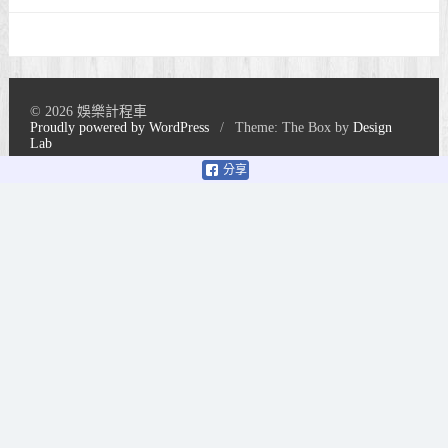
© 2026 娛樂計程車
Proudly powered by WordPress
/
Theme: The Box by
Design
Lab
分享