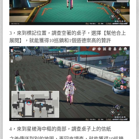
3，來到標記位置，調查空著的桌子，選擇【幫他合上
展閱】，就能獲得10巡鏑和1個道德崇高的贊許
4，來到星槎海中樞的南部，調查桌子上的信紙
之後傳送到別的地圖，再回來調查，就能獲得10巡鏑