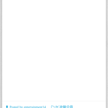
Posted by
entertainment14
PC攻略分頁