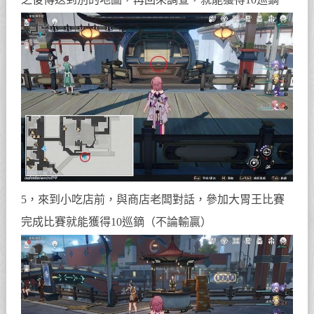
5，來到小吃店前，與商店老闆對話，參加大胃王比賽
完成比賽就能獲得10巡鏑（不論輸贏）