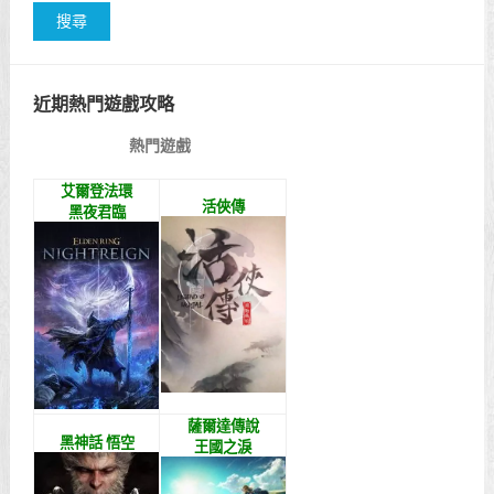
近期熱門遊戲攻略
熱門遊戲
艾爾登法環
活俠傳
黑夜君臨
薩爾達傳說
黑神話 悟空
王國之淚