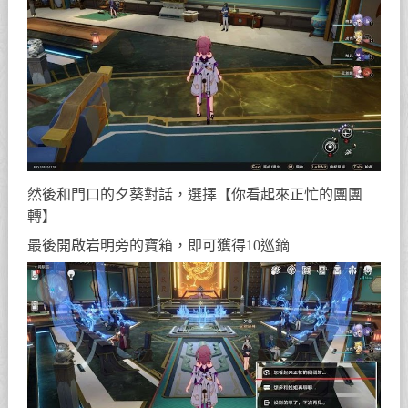
然後和門口的夕葵對話，選擇【你看起來正忙的團團
轉】
最後開啟岩明旁的寶箱，即可獲得10巡鏑