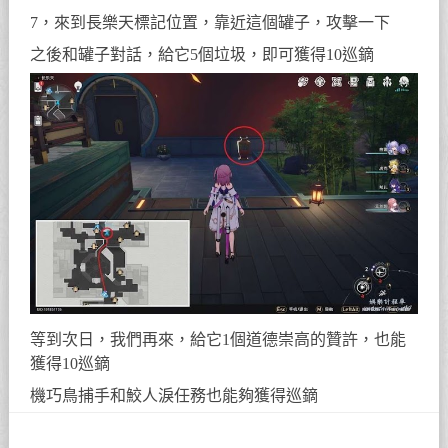
7，來到長樂天標記位置，靠近這個罐子，攻擊一下
之後和罐子對話，給它5個垃圾，即可獲得10巡鏑
等到次日，我們再來，給它1個道德崇高的贊許，也能
獲得10巡鏑
機巧鳥捕手和鮫人淚任務也能夠獲得巡鏑