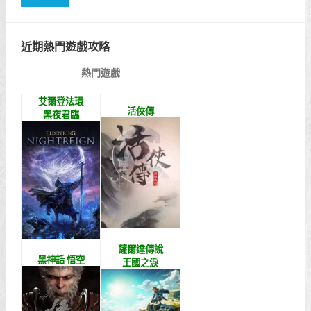
近期熱門遊戲攻略
熱門遊戲
艾爾登法環
活俠傳
黑夜君臨
薩爾達傳說
黑神話 悟空
王國之淚