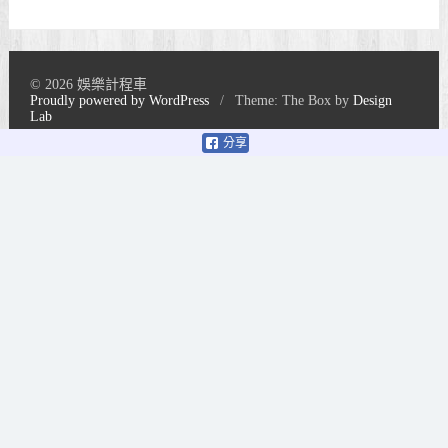
© 2026 娛樂計程車
Proudly powered by WordPress
/
Theme: The Box by
Design
Lab
分享