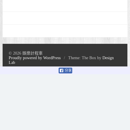
© 2026 娛樂計程車
Proudly powered by WordPress
/
Theme: The Box by
Design
Lab
分享