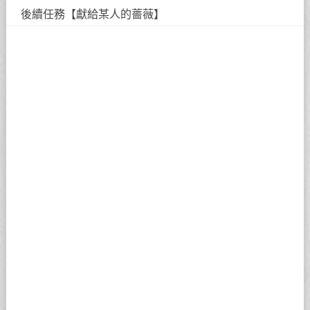
後續任務【獻給某人的薔薇】