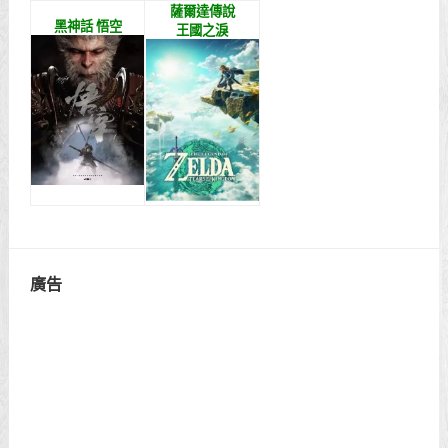
薩爾達傳說
黑神話 悟空
王國之淚
廣告