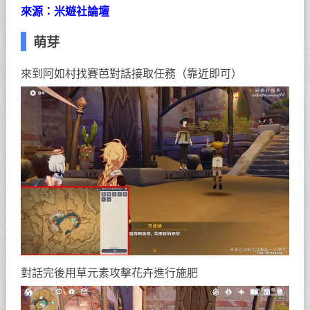
來源：米遊社論壇
萌芽
來到阿如村找賽芭對話接取任務（靠近即可）
對話完後用草元素攻擊花卉進行施肥