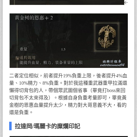
二者定位相似，前者提升19%負重上限，後者提升4%血
量、10%精力、8%負重。對於我這種重武器重甲拉滿還
懶得切背包的人，帶個眾武圖個省事（畢竟打boss來回
切背包不太來得及）。根據自身負重考量即可，畢竟黃
金樹的恩惠血量提升太少，精力對大哥意義不大，看的
還是負重。
拉達岡/瑪麗卡的糜爛印記