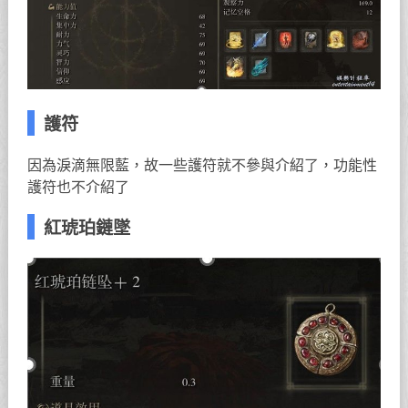
護符
因為淚滴無限藍，故一些護符就不參與介紹了，功能性
護符也不介紹了
紅琥珀鏈墜