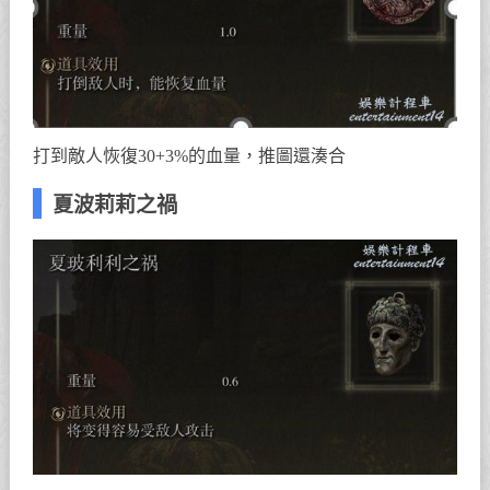
打到敵人恢復30+3%的血量，推圖還湊合
夏波莉莉之禍