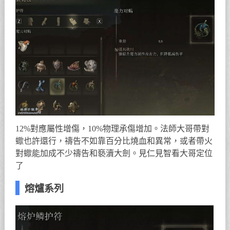
12%對應屬性增傷，10%物理承傷增加。法師大哥帶對
蠍也許還行，禱告不如靠百分比燒血和異常，或者帶火
對蠍能加成不少禱告和褻瀆大劍。見仁見智看大哥定位
了
熔爐系列