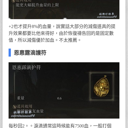
+2也才提升8%的血量，說實話大部分的減傷道具的提
升效果都要比他來得好，由於恢復禱告回的是固定數
值，所以減傷優於加血。不太推薦。
恩惠露滴護符
每秒回2。。淚滴通常這時候能有7500血，一般打個