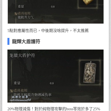
5點對應屬性而已，中後期沒啥提升，不太推薦
龍輝大盾護符
20%物理減傷！對於純物理攻擊的boss等效於多了25%