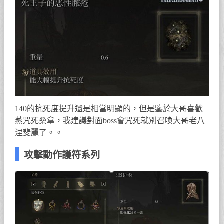
140的抗死度提升還是相當明顯的，但是鑒於大哥喜歡
蒸咒死桑拿，我建議對面boss會咒死就別召喚大哥老八
涅斐麗了。。
攻擊動作護符系列