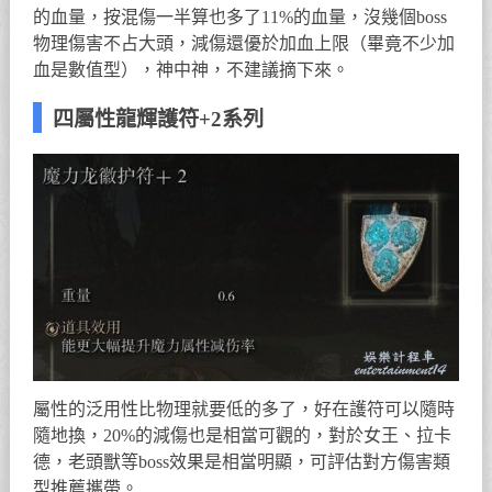
的血量，按混傷一半算也多了11%的血量，沒幾個boss
物理傷害不占大頭，減傷還優於加血上限（畢竟不少加
血是數值型），神中神，不建議摘下來。
四屬性龍輝護符+2系列
屬性的泛用性比物理就要低的多了，好在護符可以隨時
隨地換，20%的減傷也是相當可觀的，對於女王、拉卡
德，老頭獸等boss效果是相當明顯，可評估對方傷害類
型推薦攜帶。