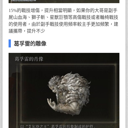
15%的戰技增傷，提升相當明顯，如果你的大哥是副手
屍山血海、獅子斬、星獸巨顎等高傷戰技或者輪椅戰技
的使用者，由於副手戰技使用頻率較主手更加頻繁，建
議攜帶，提升不少
葛孚雷的雕像