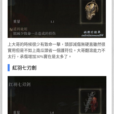
上大哥的時候很少有致命一擊，頭部減傷無硬直雖然很
實用但是不如上南瓜頭省一個護符位。大哥翻滾能力不
太行，承傷增加30%實在是太多了。
紅羽七刃劍