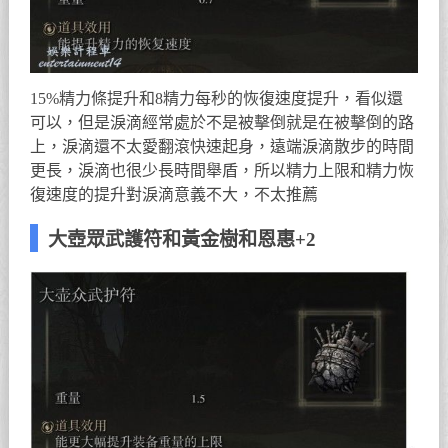
15%精力條提升和8精力每秒的恢復速度提升，看似還
可以，但是淚滴經常處於不是被擊倒就是在被擊倒的路
上，淚滴還不太愛翻滾快速起身，遠端淚滴散步的時間
更長，淚滴也很少長時間舉盾，所以精力上限和精力恢
復速度的提升對淚滴意義不大，不太推薦
大壺眾武護符和黃金樹和恩惠+2