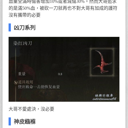
血量全滿時傷害增加10%或者減傷30%。然而大哥追求
的是滿50%血，被砍一刀就再也不對大哥有加成的護符
沒有攜帶的必要
凶刀系列
大哥不愛處決，沒必要
神皮繈褓