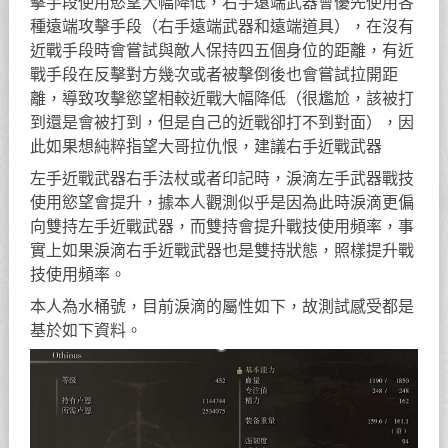
擊手段使用慾望大幅降低，右手遠端武器會優先使用各
種遠端攻擊手段（右手遠端武器和遠端道具），在沒有
近戰手段時會嘗試與敵人保持四五個身位的距離，有近
戰手段在反擊對方幾次或者被擊倒後也會嘗試拉開距
離，導致攻擊慾望相較近戰大幅降低（很尷尬，該被打
到還是會被打到，但是自己的近戰卻打不到對面），因
此如果想純粹指望大哥拉仇恨，建議右手近戰武器
左手近戰武器右手法杖或者印記時，淚滴左手武器戰技
使用慾望會提升，據本人觀測似乎是因為此時淚滴更偏
向雙持左手近戰武器，而雙持會提升戰技使用頻率，事
實上如果淚滴右手近戰武器也是雙持狀態，照樣提升戰
技使用頻率。
本人為水桶號，目前淚滴的屬性如下，故測試感受都是
基於如下資料。