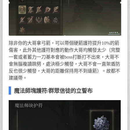
除非你的大哥拿弓箭，可以帶個硬箭護符提升10%的箭
傷害，此外其他護符對應的動作大哥均觸發太少（完整
一套或者蓄力一刀基本會被boss打斷打不出來，大哥不
會無腦複讀跳劈，處決極少觸發，大哥不會一直架盾防
反也很少觸發，大哥的距離保持用不到遠箭）。故都不
建議帶。
魔法師塊護符/群眾信徒的立誓布