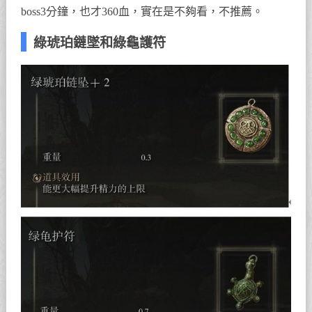
boss3分鐘，也才360血，實在是不夠看，不推薦。
綠琥珀鏈墜和綠龜護符