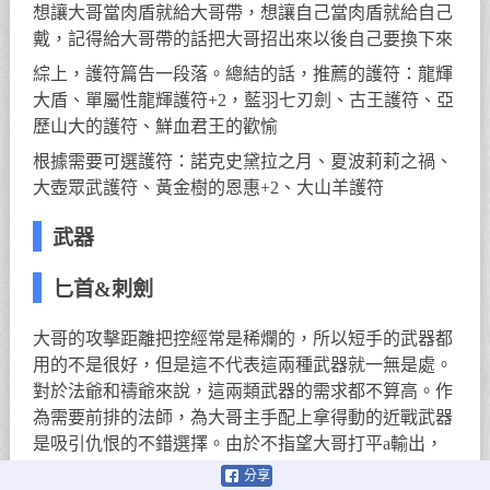
想讓大哥當肉盾就給大哥帶，想讓自己當肉盾就給自己
戴，記得給大哥帶的話把大哥招出來以後自己要換下來
綜上，護符篇告一段落。總結的話，推薦的護符：龍輝
大盾、單屬性龍輝護符+2，藍羽七刃劍、古王護符、亞
歷山大的護符、鮮血君王的歡愉
根據需要可選護符：諾克史黛拉之月、夏波莉莉之禍、
大壺眾武護符、黃金樹的恩惠+2、大山羊護符
武器
匕首&刺劍
大哥的攻擊距離把控經常是稀爛的，所以短手的武器都
用的不是很好，但是這不代表這兩種武器就一無是處。
對於法爺和禱爺來說，這兩類武器的需求都不算高。作
為需要前排的法師，為大哥主手配上拿得動的近戰武器
是吸引仇恨的不錯選擇。由於不指望大哥打平a輸出，
合適的戰技和異常效果至關重要。此時，大哥副手建議
分享