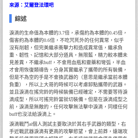
來源：艾爾登法環吧
綜述
淚滴的生命值為本體的3.7倍，承傷約為本體的0.45倍，
傷害約為本體的0.6倍，不吃咒死外的任何異常，似乎
沒有削韌，但完美繼承衝擊力和造成異常值，繼承負
重、韌性、記憶和大部分道具，無限藍，精力較本體未
見差異，不繼承buff，不會用血瓶和靈藥和彎弧，半血
才會用恢復類禱告。分身其實繼承了攜帶的所有裝備，
但是不為空的手是不會換武器的（意思是繼承當前本體
負重），所以上大哥的時候可以考慮卸點攜帶的武器。
並且淚滴在搖完鈴的時候裝備已經確定，不需要等待淚
滴成型，所以可搖完鈴當就切裝備。但是在淚滴成型之
前，淚滴是無敵的，任何攻擊無法擊中淚滴，同樣任何
buff也沒法給淚滴上。
淚滴戰鬥ai個人測試主要取決於其右手武器的類型，右
手近戰武器淚滴有更高的攻擊慾望，會上前莽，遠端攻