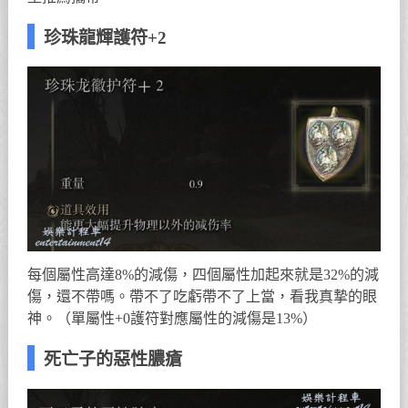
珍珠龍輝護符+2
每個屬性高達8%的減傷，四個屬性加起來就是32%的減
傷，還不帶嗎。帶不了吃虧帶不了上當，看我真摯的眼
神。（單屬性+0護符對應屬性的減傷是13%）
死亡子的惡性膿瘡