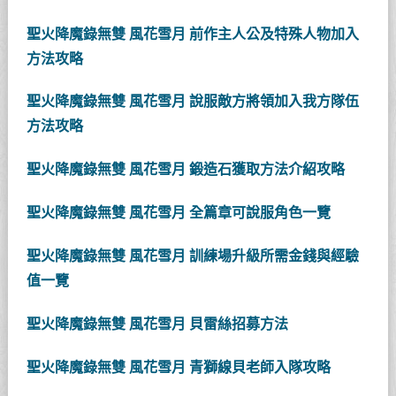
聖火降魔錄無雙 風花雪月 前作主人公及特殊人物加入
方法攻略
聖火降魔錄無雙 風花雪月 說服敵方將領加入我方隊伍
方法攻略
聖火降魔錄無雙 風花雪月 鍛造石獲取方法介紹攻略
聖火降魔錄無雙 風花雪月 全篇章可說服角色一覽
聖火降魔錄無雙 風花雪月 訓練場升級所需金錢與經驗
值一覽
聖火降魔錄無雙 風花雪月 貝雷絲招募方法
聖火降魔錄無雙 風花雪月 青獅線貝老師入隊攻略