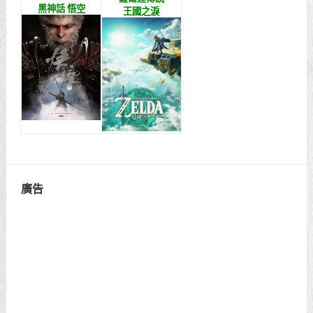
黑神話 悟空
王國之淚
廣告