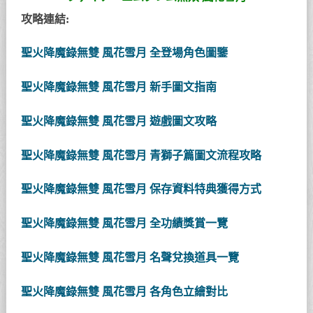
攻略連結:
聖火降魔錄無雙 風花雪月 全登場角色圖鑒
聖火降魔錄無雙 風花雪月 新手圖文指南
聖火降魔錄無雙 風花雪月 遊戲圖文攻略
聖火降魔錄無雙 風花雪月 青獅子篇圖文流程攻略
聖火降魔錄無雙 風花雪月 保存資料特典獲得方式
聖火降魔錄無雙 風花雪月 全功績獎賞一覽
聖火降魔錄無雙 風花雪月 名聲兌換道具一覽
聖火降魔錄無雙 風花雪月 各角色立繪對比