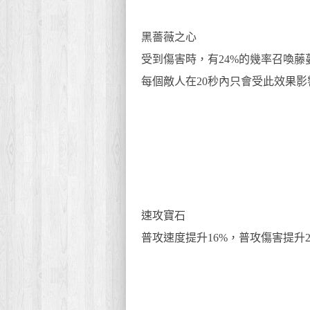
黑薔薇之心
受到傷害時，有24%的幾率召喚藤蔓
每個敵人在20秒內只會受此效果影
速攻寶石
普攻速度提升16%，普攻傷害提升2