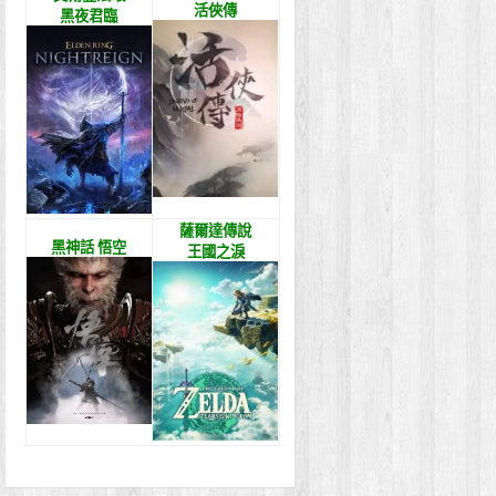
活俠傳
黑夜君臨
薩爾達傳說
黑神話 悟空
王國之淚