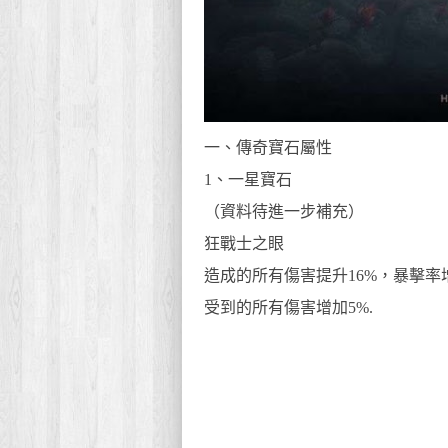
一、傳奇寶石屬性
1、一星寶石
（資料待進一步補充）
狂戰士之眼
造成的所有傷害提升16%，暴擊率增
受到的所有傷害增加5%.