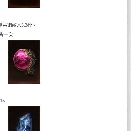
禁錮敵人3.3秒。
響一次
%.