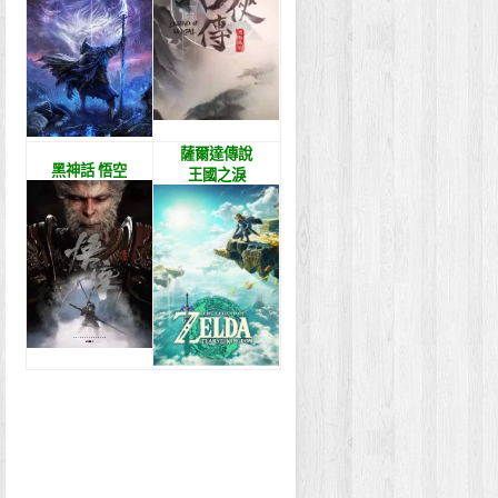
薩爾達傳說
黑神話 悟空
王國之淚