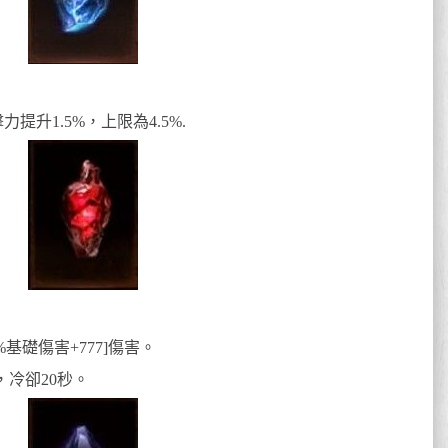
升1.5%，上限為4.5%.
基礎傷害+777]傷害。
，冷卻20秒。