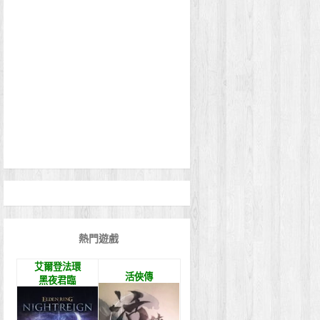
熱門遊戲
艾爾登法環
活俠傳
黑夜君臨