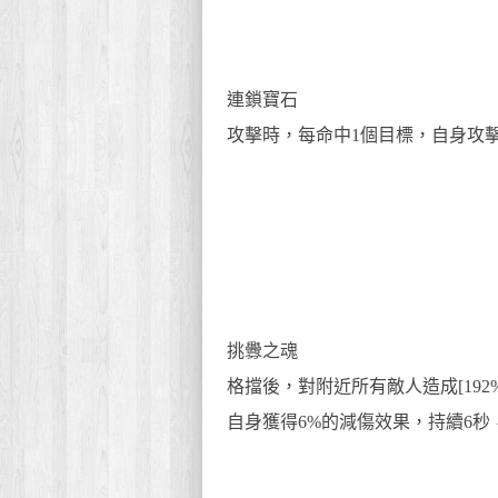
連鎖寶石
攻擊時，每命中1個目標，自身攻擊力提
挑釁之魂
格擋後，對附近所有敵人造成[192%
自身獲得6%的減傷效果，持續6秒