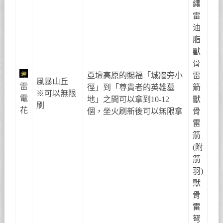
繩
雷
油
脂
獸
骨
亞壇高原的賜福「城牆旁小
雷
風暴山丘
雷
徑」到「尊貴者的英雄墓
箭
※可以無限
電
地」之間可以拿到10-12
獸
刷
花
個，坐火刷新後可以無限拿
骨
雷
箭
(附
箭
羽)
獸
骨
雷
弩