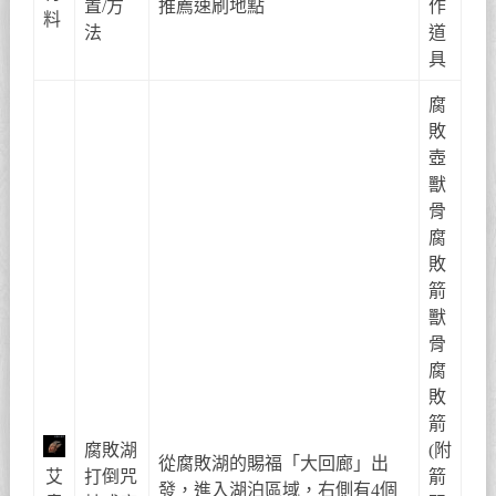
置/方
推薦速刷地點
作
料
法
道
具
腐
敗
壺
獸
骨
腐
敗
箭
獸
骨
腐
敗
箭
腐敗湖
(附
從腐敗湖的賜福「大回廊」出
艾
打倒咒
箭
發，進入湖泊區域，右側有4個