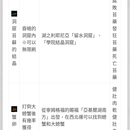
腐
敗
苔
洞
藥
窟
昏暗的
發
苔
洞窟內
湖之利耶尼亞「留水洞窟」、
狂
蘚
※可以
「學院結晶洞窟」
苔
的
無限刷
藥
結
死
晶
亡
苔
藥
健
壯
肉
打倒大
從寧姆格福的賜福「亞基爾湖南
乾
螃蟹後
蟹
方」出發，在西北邊可以找到螃
健
有幾率
卵
蟹和大螃蟹
壯
獲得