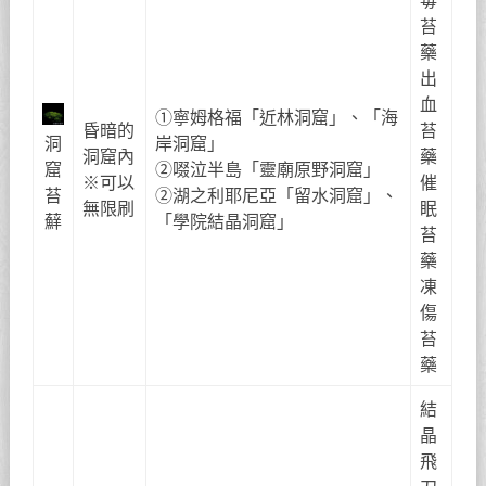
毒
苔
藥
出
血
①寧姆格福「近林洞窟」、「海
昏暗的
苔
洞
岸洞窟」
洞窟內
藥
窟
②啜泣半島「靈廟原野洞窟」
※可以
催
苔
②湖之利耶尼亞「留水洞窟」、
無限刷
眠
蘚
「學院結晶洞窟」
苔
藥
凍
傷
苔
藥
結
晶
飛