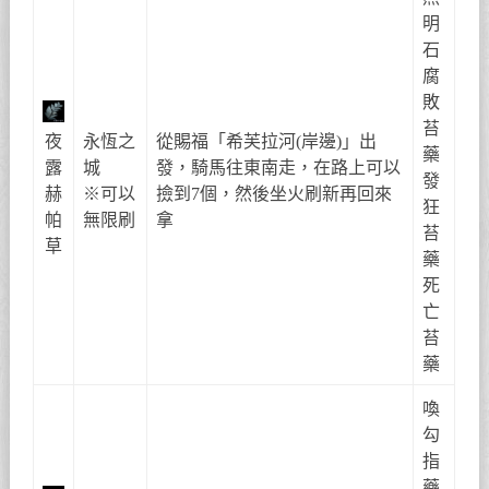
明
石
腐
敗
苔
夜
永恆之
從賜福「希芙拉河(岸邊)」出
藥
露
城
發，騎馬往東南走，在路上可以
發
赫
※可以
撿到7個，然後坐火刷新再回來
狂
帕
無限刷
拿
苔
草
藥
死
亡
苔
藥
喚
勾
指
藥