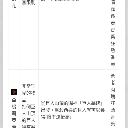
無限刷
噴
花
霧
鐵
壺
香
藥
狂
熱
香
藥
勇
者
非常罕
肉
見的物
塊
亞
品
從巨人山頂的賜福「巨人墓碑」
狂
緹
打倒巨
出發，擊殺西邊的巨人就可以獲
熱
莉
人山頂
得(爆率還挺高)
香
亞
的巨人
藥
葉
後有幾