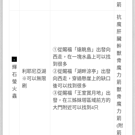
箭
抗
魔
肝
臟
幹
①從賜福「遠眺島」出發向
獸
西走，在一塊水晶上可以找
骨
到很多
輝
魔
利耶尼亞湖
②從賜福「湖畔涼亭」出發
石
力
※可以無限
向西走，穿過懸崖上的缺口
螢
箭
刷
後可以找到很多
火
獸
③從賜福「王室賞月地」出
蟲
骨
發，在三姊妹塔區域前方的
魔
大門附近可以找到4只
力
箭
(附
箭