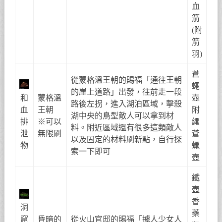
血
箭
(附
箭
羽)
蒼
從蒙格溫王朝的賜福「通往王朝
蠅
的崖上道路」出發，往前走一段
和
蒙格溫
壺
路後左拐，進入湖泊區域，擊殺
血
王朝
附
湖中央的鳥型敵人可以拿到材
排
※可以
繩
料。附近區域還有很多這類敵人
泄
無限刷
蒼
以及固定的材料刷新點，自行探
物
蠅
索一下即可
壺
鐵
壺
香
洞
藥
窟
昏暗的
從火山官邸的賜福「擄人少女人