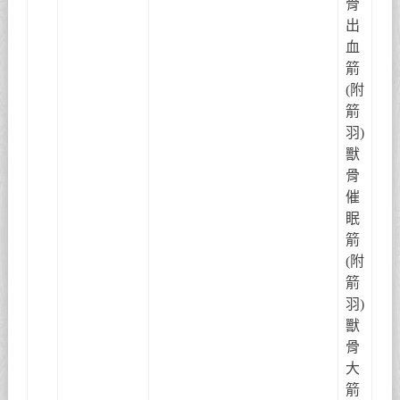
骨
出
血
箭
(附
箭
羽)
獸
骨
催
眠
箭
(附
箭
羽)
獸
骨
大
箭