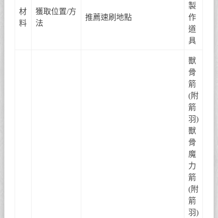
製
材
獲取位置/方
推薦速刷地點
作
料
法
道
具
獸
骨
箭
(附
箭
羽)
獸
骨
魔
力
箭
(附
箭
羽)