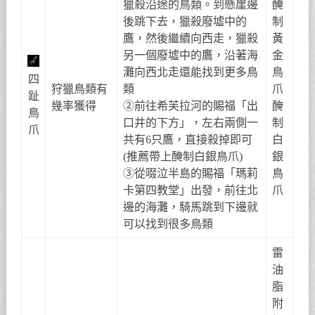
獵殺沿途的鳥類。到懸崖邊
醃
後跳下去，獵殺廢墟中的
制
鷹，然後繼續向西走，獵殺
黃
另一個廢墟中的鷹，沿著海
金
灘向西北走還能找到更多鳥
鳥
四
狩獵鳥類有
類
爪
趾
幾率獲得
②前往希芙拉河的賜福「出
醃
鳥
口井的下方」，左右兩側一
制
爪
共有6只鷹，直接殺掉即可
白
(推薦帶上醃制白銀鳥爪)
銀
③從啜泣半島的賜福「瑪莉
鳥
卡第四教堂」出發，前往北
爪
邊的海灘，騎馬跳到下邊就
可以找到很多鳥類
雷
油
脂
附