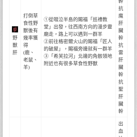
幹
抗
打倒草
魔
①從啜泣半島的賜福「巡禮教
食性野
肝
堂」出發，往西南方向的漫步靈
獸後有
臟
廟走，路上可以遇到一群羊
野
幾率獲
幹
②前往格密爾火山的賜福「匠人
獸
得
抗
的破屋」，賜福旁邊就有一群羊
肝
(鹿、
雷
③「希芙拉河」北邊的角骸領地
老鼠、
肝
附近也有很多草食性野獸
羊)
臟
幹
抗
聖
肝
臟
幹
出
血