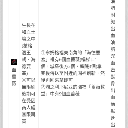
油
脂
附
繩
生長在
出
和血土
血
壤之中
油
(蒙格
脂
溫王
①寧姆格福東南角的「海德要
咒
朝、海
塞」裡有6個血薔薇(樓梯口1
血
德要
個，城堡後方2個，庭院3個)拿
血
壺
塞)
完後傳送至附近的賜福刷新，然
薔
獸
※可以
後再回來拿即可
薇
骨
無限刷
②湖之利耶尼亞的賜福「薔薇教
出
後期可
堂」中有9個血薔薇
血
在受囚
箭
商人處
獸
無限購
骨
買
出