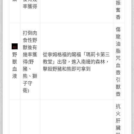
振
率獲得
奮
香
傷
打倒肉
龍
食性野
油
獸後有
脂
野
幾率獲
從寧姆格福的賜福「瑪莉卡第三
咒
獸
得(野
教堂」出發，進入南邊的森林，
血
血
豬、
擊殺野豬和熊即可拿到
壺
液
熊、獅
引
子守
獸
衛)
壺
抗
火
肝
臟