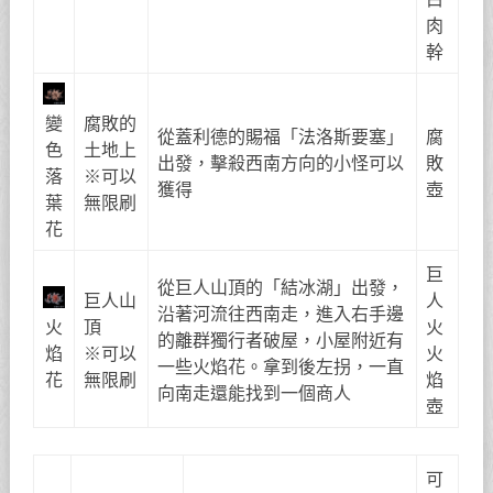
肉
幹
變
腐敗的
從蓋利德的賜福「法洛斯要塞」
腐
色
土地上
出發，擊殺西南方向的小怪可以
敗
落
※可以
獲得
壺
葉
無限刷
花
巨
從巨人山頂的「結冰湖」出發，
巨人山
人
沿著河流往西南走，進入右手邊
火
頂
火
的離群獨行者破屋，小屋附近有
焰
※可以
火
一些火焰花。拿到後左拐，一直
花
無限刷
焰
向南走還能找到一個商人
壺
可