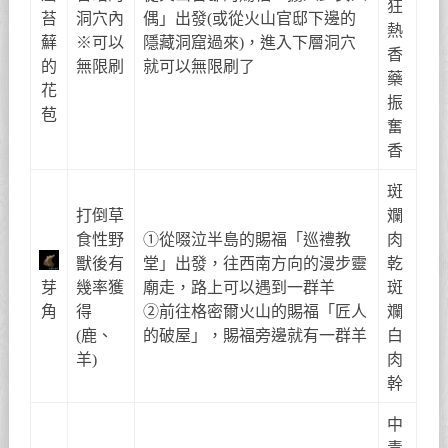
狂
苔
洞穴內
偶」出發(或從火山官邸下邊的
熱
蘚
※可以
隱藏洞窟過來)，進入下層洞穴
香
的
無限刷
就可以無限刷了
藥
花
振
苞
奮
香
斑
打倒草
斕
食性野
①從啜泣半島的賜福「巡禮教
肉
獸後有
堂」出發，往西南方向的漫步靈
乾
芽
幾率獲
廟走，路上可以遇到一群羊
斑
角
得
②前往格密爾火山的賜福「匠人
斕
(鹿、
的破屋」，賜福旁邊就有一群羊
白
羊)
肉
幹
中