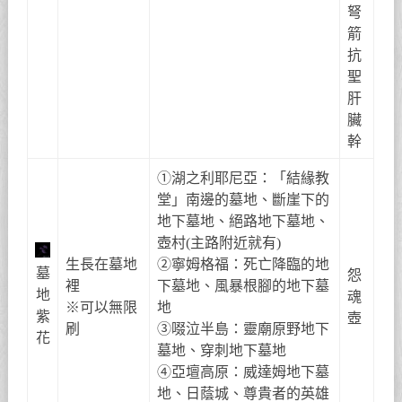
弩
箭
抗
聖
肝
臟
幹
①湖之利耶尼亞：「結緣教
堂」南邊的墓地、斷崖下的
地下墓地、絕路地下墓地、
壺村(主路附近就有)
生長在墓地
②寧姆格福：死亡降臨的地
墓
怨
裡
下墓地、風暴根腳的地下墓
地
魂
※可以無限
地
紫
壺
刷
③啜泣半島：靈廟原野地下
花
墓地、穿刺地下墓地
④亞壇高原：威達姆地下墓
地、日蔭城、尊貴者的英雄