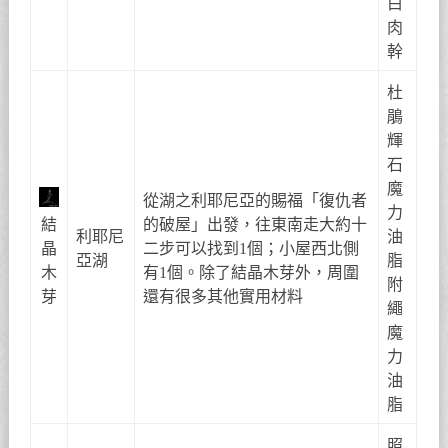
白
肉
幹
杜
鵑
輝
石
魔
從湖之利耶尼亞的賜福「復仇者
力
結
的破屋」出發，往東南走大約十
利耶尼
油
晶
二步可以找到1個；小屋西北側
亞湖
脂
木
有1個。除了結晶木芽外，周圍
附
芽
還有很多其他實用材料
繩
魔
力
油
脂
照