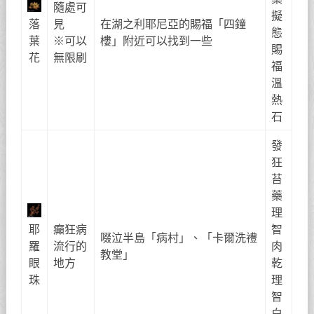
隨處可
擬
落
見
在湖之利耶尼亞的賜福「四鐘
態
葉
※可以
樓」附近可以找到一些
賜
花
無限刷
福
溫
熱
石
發
狂
苔
藥
理
耶
癲狂病
智
啜泣半島「病村」、「卡爾洗禮
羅
流行的
肉
教堂」
眼
地方
乾
珠
理
智
白