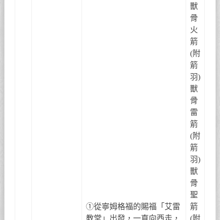
獸
骨
火
箭
(附
箭
羽)
獸
骨
雷
箭
(附
箭
羽)
獸
骨
聖
①從寧姆格福的賜福「艾雷
箭
教堂」出發，一直向西走，
(附