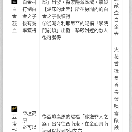
白金村
邸」出發，探索隱藏區域，擊殺
敵
白
打倒白
【溫床的詛咒】所在房間內的白
壺
金
金之子
金之子後獲得
白
凝
後有幾
②從湖之利耶尼亞的賜福「學院
金
血
率獲得
門前鎮」出發，擊殺附近的敵人
壺
後可獲得
火
花
香
振
奮
香
毒
發
噴
亞壇高
霧
亞
從亞壇高原的賜福「移送罪人之
原
酸
塔
路」出發往西南走，在金面具南
※可以
蝕
斯
邊可以找到5個左右