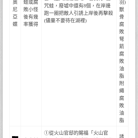
奧
蛙或腐
羽)
咒蛙，廢墟中還有8個，在岸邊
尼
敗小怪
獸
跑一圈把敵人引誘上岸後再擊殺
亞
後有幾
骨
(儘量不要待在湖裡)
蝶
率獲得
腐
敗
弩
箭
腐
敗
油
脂
附
繩
腐
敗
油
脂
①從火山官邸的賜福「火山官
誘