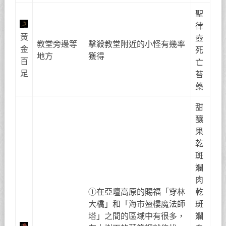
聖
律
黃
壺
教堂旁邊等
擊殺教堂附近的小怪有幾率
金
死
地方
獲得
百
亡
足
苔
藥
甜
釀
果
乾
斑
斕
肉
①在亞壇高原的賜福「穿林
乾
大橋」和「海市蜃樓魔法師
斑
塔」之間的區域中有很多，
斕