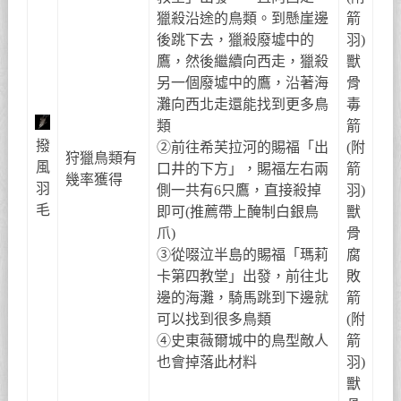
獵殺沿途的鳥類。到懸崖邊
箭
後跳下去，獵殺廢墟中的
羽)
鷹，然後繼續向西走，獵殺
獸
另一個廢墟中的鷹，沿著海
骨
灘向西北走還能找到更多鳥
毒
類
箭
撥
②前往希芙拉河的賜福「出
(附
狩獵鳥類有
風
口井的下方」，賜福左右兩
箭
幾率獲得
羽
側一共有6只鷹，直接殺掉
羽)
毛
即可(推薦帶上醃制白銀鳥
獸
爪)
骨
③從啜泣半島的賜福「瑪莉
腐
卡第四教堂」出發，前往北
敗
邊的海灘，騎馬跳到下邊就
箭
可以找到很多鳥類
(附
④史東薇爾城中的鳥型敵人
箭
也會掉落此材料
羽)
獸