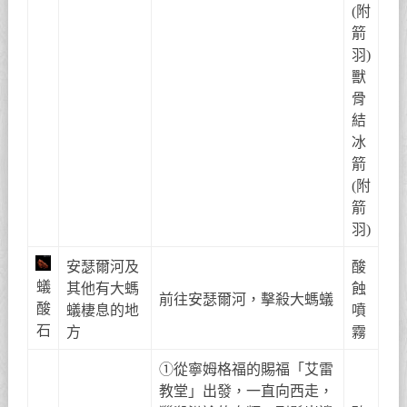
(附
箭
羽)
獸
骨
結
冰
箭
(附
箭
羽)
安瑟爾河及
酸
蟻
其他有大螞
蝕
前往安瑟爾河，擊殺大螞蟻
酸
蟻棲息的地
噴
石
方
霧
①從寧姆格福的賜福「艾雷
教堂」出發，一直向西走，