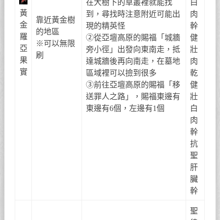
在大樹下的草叢裡就能找
白
黃
到，尋找時注意附近可能出
肉
靠近黃金樹
金
現的精英怪
幹
的地區
羅
②從亞壇高原的賜福「城牆
健
※可以無限
亞
旁小徑」出發向東南走，抵
壯
刷
果
達城牆後再向南走，在墓地
肉
實
區域裡可以撿到很多
乾
③前往亞壇高原的賜福「移
健
送罪人之路」，賜福東邊有
壯
東邊有6個，左邊有1個
白
肉
幹
抗
聖
肝
臟
幹
聖