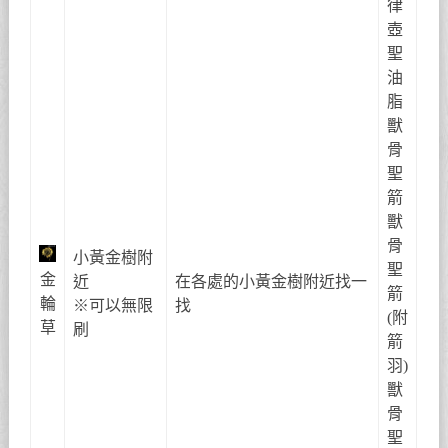
律
壺
聖
油
脂
獸
骨
聖
箭
獸
骨
小黃金樹附
聖
金
近
在各處的小黃金樹附近找一
箭
輪
※可以無限
找
(附
草
刷
箭
羽)
獸
骨
聖