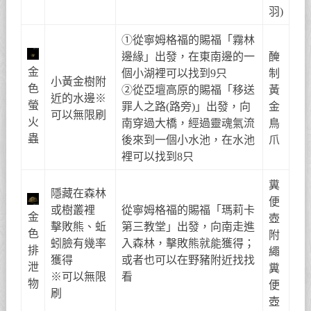
羽)
①從寧姆格福的賜福「霧林
邊緣」出發，在東南邊的一
醃
金
個小湖裡可以找到9只
制
小黃金樹附
色
②從亞壇高原的賜福「移送
黃
近的水邊※
螢
罪人之路(路旁)」出發，向
金
可以無限刷
火
南穿過大橋，經過靈魂氣流
鳥
蟲
後來到一個小水池，在水池
爪
裡可以找到8只
糞
隱藏在森林
便
或樹叢裡
從寧姆格福的賜福「瑪莉卡
金
壺
擊敗熊、蚯
第三教堂」出發，向南走進
色
附
蚓臉有幾率
入森林，擊敗熊就能獲得；
排
繩
獲得
或者也可以在野豬附近找找
泄
糞
※可以無限
看
物
便
刷
壺