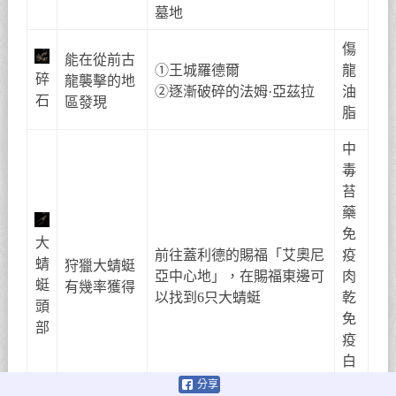
墓地
傷
能在從前古
①王城羅德爾
龍
碎
龍襲擊的地
②逐漸破碎的法姆·亞茲拉
油
石
區發現
脂
中
毒
苔
藥
免
大
前往蓋利德的賜福「艾奧尼
疫
蜻
狩獵大蜻蜓
亞中心地」，在賜福東邊可
肉
蜓
有幾率獲得
以找到6只大蜻蜓
乾
頭
免
部
疫
白
肉
分享