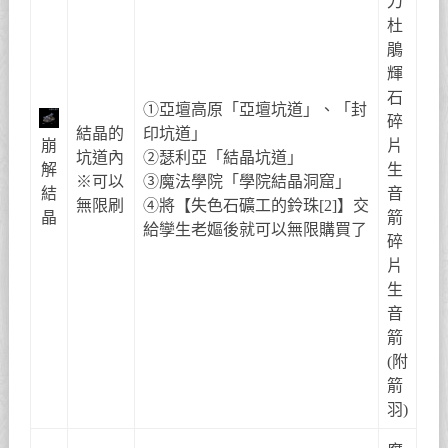
刀
杜
鵑
輝
石
①亞壇高原「亞壇坑道」、「封
碎
結晶的
印坑道」
崩
片
坑道內
②瑟利亞「結晶坑道」
解
生
※可以
③魔法學院「學院結晶洞窟」
結
音
無限刷
④將【失色石礦工的鈴珠[2]】交
晶
箭
給孿生老嫗後就可以無限購買了
碎
片
生
音
箭
(附
箭
羽)