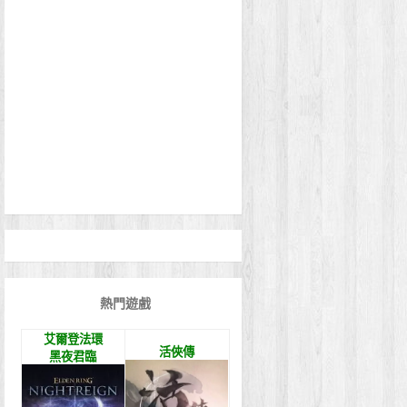
熱門遊戲
艾爾登法環
活俠傳
黑夜君臨