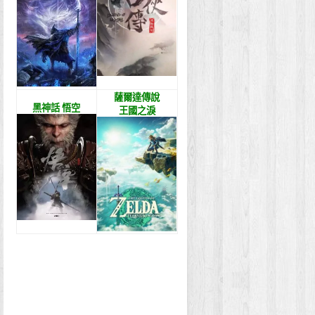
薩爾達傳說
黑神話 悟空
王國之淚