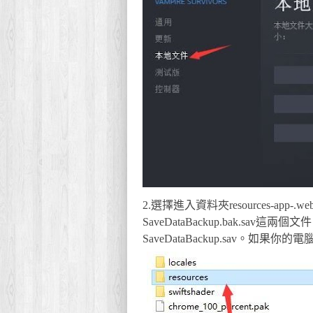
2.選擇進入資料夾resources-app-.we
SaveDataBackup.bak.sav這兩個文
SaveDataBackup.sav。