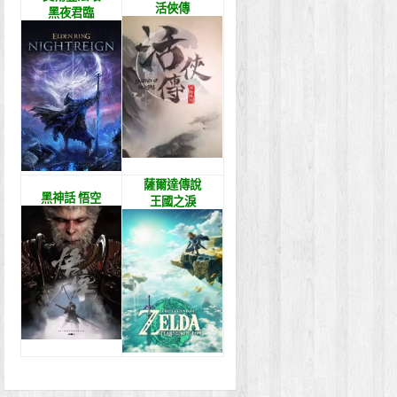
活俠傳
黑夜君臨
薩爾達傳說
黑神話 悟空
王國之淚