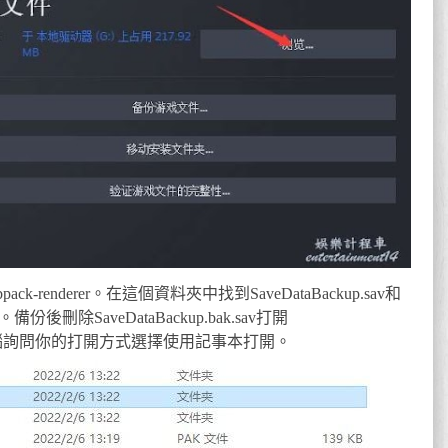
bpack-renderer。在這個資料夾中找到SaveDataBackup.sav和
件。備份後刪除SaveDataBackup.bak.sav打開
如果你的電腦詢問你的打開方式選擇使用記事本打開。