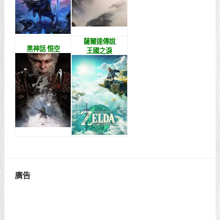
薩爾達傳說
黑神話 悟空
王國之淚
廣告