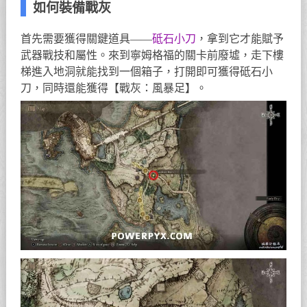
如何裝備戰灰
首先需要獲得關鍵道具——
砥石小刀
，拿到它才能賦予
武器戰技和屬性。來到寧姆格福的關卡前廢墟，走下樓
梯進入地洞就能找到一個箱子，打開即可獲得砥石小
刀，同時還能獲得【戰灰：風暴足】。