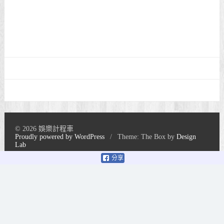
© 2026 娛樂計程車
Proudly powered by WordPress
/
Theme: The Box by
Design
Lab
分享