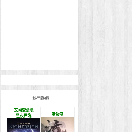
熱門遊戲
艾爾登法環
活俠傳
黑夜君臨