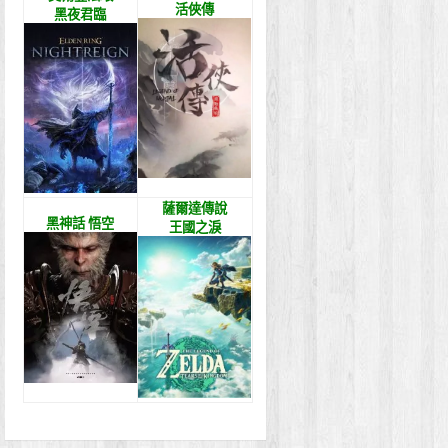
活俠傳
黑夜君臨
薩爾達傳說
黑神話 悟空
王國之淚