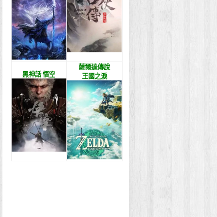
薩爾達傳說
黑神話 悟空
王國之淚