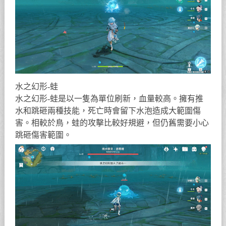
水之幻形-蛙
水之幻形-蛙是以一隻為單位刷新，血量較高。擁有推
水和跳砸兩種技能，死亡時會留下水泡造成大範圍傷
害。相較於鳥，蛙的攻擊比較好規避，但仍舊需要小心
跳砸傷害範圍。