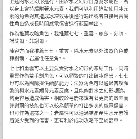
上述的水之幻形進行，由於水之幻形自身為水屬性，所
以身上會持續附著水元素，我們可以利用這點使用冰元
素的角色對其造成冰凍效果後進行輸出或者直接用雷屬
性角色造成長時間感電傷害進行範圍輸出。
作為推薦攻略角色，我推薦七七、重雲、麗莎、刻晴、
諾艾爾、菲謝爾。
陣容方面我推薦七七、重雲、除水元素以外法器角色或
菲謝爾、岩屬性任意角*。
七七和重雲可以主要負責對水之幻形的凍結工作，同時
重雲作為雙手劍角色，可以頻繁的打出破冰傷害，七七
也可以為團隊提供續航能力；法器角色可以通過普攻頻
繁的與水元素觸發元素反應，且能夠對水之幻形-鷹能
夠更容易造成傷害，相較於弓箭來說有著更高的效率而
菲謝爾的技能也可以較為簡單的打出多次的感電傷害，
也可作為選擇之一；岩屬性可以通過結晶產生水元素護
盾減少受到的傷害，更有利於成功攻略不至於翻車。