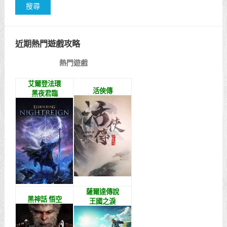
近期熱門遊戲攻略
熱門遊戲
艾爾登法環
活俠傳
黑夜君臨
薩爾達傳說
黑神話 悟空
王國之淚