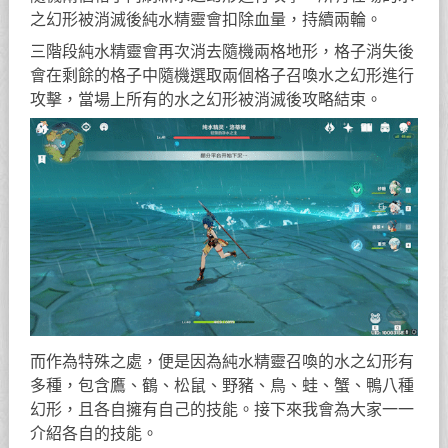
之幻形被消滅後純水精靈會扣除血量，持續兩輪。
三階段純水精靈會再次消去隨機兩格地形，格子消失後
會在剩餘的格子中隨機選取兩個格子召喚水之幻形進行
攻擊，當場上所有的水之幻形被消滅後攻略結束。
而作為特殊之處，便是因為純水精靈召喚的水之幻形有
多種，包含鷹、鶴、松鼠、野豬、鳥、蛙、蟹、鴨八種
幻形，且各自擁有自己的技能。接下來我會為大家一一
介紹各自的技能。