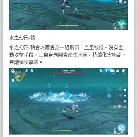
水之幻形-鴨
水之幻形-鴨會以兩隻為一組刷新，血量較低。沒有主
動攻擊手段，其自身周圍會產生水圈，持續傷害極高，
建議儘快擊殺。