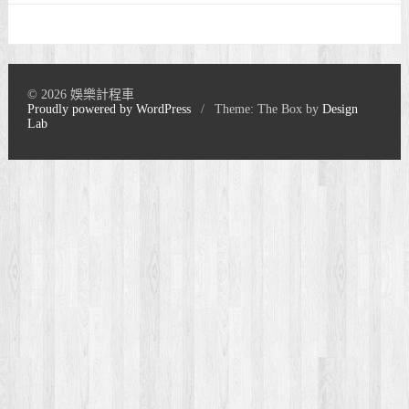
© 2026 娛樂計程車
Proudly powered by WordPress
/
Theme: The Box by
Design
Lab