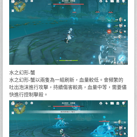
水之幻形-蟹
水之幻形-蟹以兩隻為一組刷新，血量較低。會頻繁的
吐出泡沫進行攻擊，持續傷害較高，血量中等，需要儘
快進行控制擊殺。