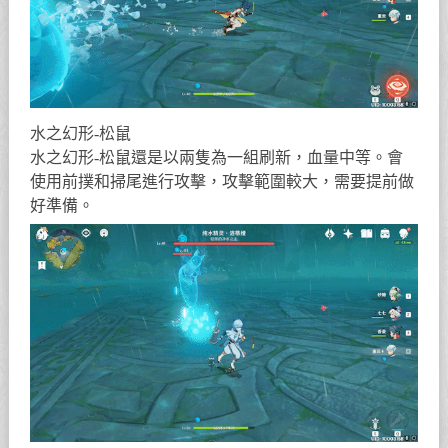
水之幻形-松鼠
水之幻形-松鼠還是以兩隻為一組刷新，血量中等。會
使用前撲和掃尾進行攻擊，攻擊範圍較大，需要提前做
好準備。