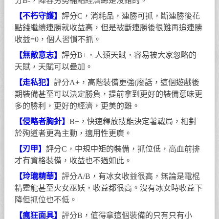
分B-，陣容劣勢補點經濟總是沒錯的。
【不朽守護】
評分C，消耗品，連勝可抓，斷連勝後花
點錢繼續連勝就收益高，但是被斷連勝後很難再追連勝
收益=0，個人習慣不抓。
【無敵意志】
評分B+，人類天賦，容易被大家忽略的
天賦，天賦可以疊加。
【走私犯】
評分A+，高階裝備更強(廢話，這個遊戲後
期裝備甚至可以決定勝負，提前拿到更好的裝備意味更
多的勝利，更好的經濟，更美的雞。
【侵略者胸針】
B+，快速釋放技能決定著戰局，相對
於殉道者更為主動，適用性更廣。
【刃甲】
評分C，中規中矩的裝備，抓位低，高血前排
才有資格裝備，收益也不過如此。
【玲瓏精華】
評分A/B，有冰女收益很高，無論是電棍
精靈龍甚至火女巫妖，收益都很高。沒有冰女時收益下
降但抓位也不低。
【瘋狂面具】
評分B，值得拿這個裝備的只有只有小