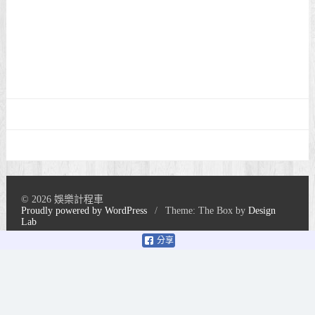
© 2026 娛樂計程車
Proudly powered by WordPress
/
Theme: The Box by
Design
Lab
分享