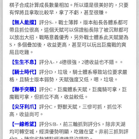
棋子合成計算成長數量相加。所以還是很美好的，只要
有悍將且拿取比較早，拿了不虧，甚至很賺。
【無人能擋】
評分S-，戰士薄葬，版本船長各體系都可
帶且抓位很高，這個天賦可以保證船長除了被沉默都可
以放出大招，戰略意義優秀，另外戰士體系此天賦變為
S，多個疊加後，收益更高，甚至可以玩出巨魔戰的爽
局且吃雞。
【生生不息】
評分A-，4德很強，2德收益也不錯。。
【騎士時代】
評分D，垃圾，騎士體系導致站位要求嚴
格，且騎士版本弱勢，天賦強度又低，嗯，垃圾。
【聯手突襲】
評分C，巨魔體系天賦，巨魔騎可拿，巨
魔戰可拿，但抓位不高，收益較低。
【尖牙利爪】
評分C，野獸天賦，三慘可抓，抓位不
高，收益尚可。
【一線希望】
評分S/B-，前三輪抓到評分S，除非天湖
均可轉空城，經濟優勢明顯，吃雞在望。非前三抓到評