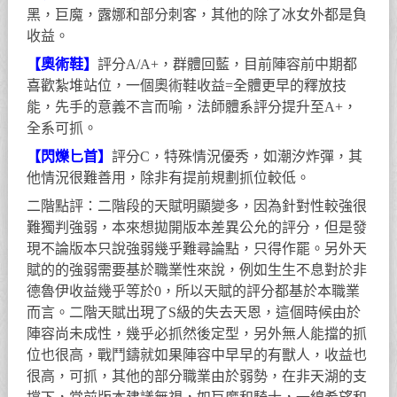
黑，巨魔，露娜和部分刺客，其他的除了冰女外都是負
收益。
【奧術鞋】
評分A/A+，群體回藍，目前陣容前中期都
喜歡紮堆站位，一個奧術鞋收益=全體更早的釋放技
能，先手的意義不言而喻，法師體系評分提升至A+，
全系可抓。
【閃爍匕首】
評分C，特殊情況優秀，如潮汐炸彈，其
他情況很難善用，除非有提前規劃抓位較低。
二階點評：二階段的天賦明顯變多，因為針對性較強很
難獨判強弱，本來想拋開版本差異公允的評分，但是發
現不論版本只說強弱幾乎難尋論點，只得作罷。另外天
賦的的強弱需要基於職業性來說，例如生生不息對於非
德魯伊收益幾乎等於0，所以天賦的評分都基於本職業
而言。二階天賦出現了S級的失去天恩，這個時候由於
陣容尚未成性，幾乎必抓然後定型，另外無人能擋的抓
位也很高，戰鬥鑄就如果陣容中早早的有獸人，收益也
很高，可抓，其他的部分職業由於弱勢，在非天湖的支