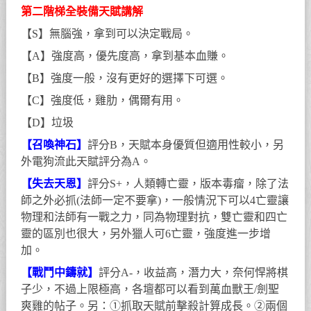
第二階梯全裝備天賦講解
【S】無腦強，拿到可以決定戰局。
【A】強度高，優先度高，拿到基本血賺。
【B】強度一般，沒有更好的選擇下可選。
【C】強度低，雞肋，偶爾有用。
【D】垃圾
【召喚神石】
評分B，天賦本身優質但適用性較小，另
外電狗流此天賦評分為A。
【失去天恩】
評分S+，人類轉亡靈，版本毒瘤，除了法
師之外必抓(法師一定不要拿)，一般情況下可以4亡靈讓
物理和法師有一戰之力，同為物理對抗，雙亡靈和四亡
靈的區別也很大，另外獵人可6亡靈，強度進一步增
加。
【戰鬥中鑄就】
評分A-，收益高，潛力大，奈何悍將棋
子少，不過上限極高，各壇都可以看到萬血獸王/劍聖
爽雞的帖子。另：①抓取天賦前擊殺計算成長。②兩個