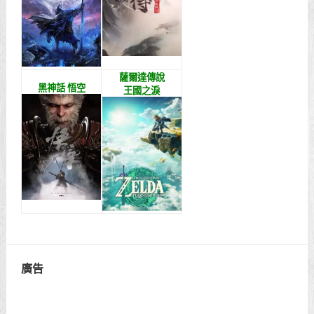
薩爾達傳說
黑神話 悟空
王國之淚
廣告