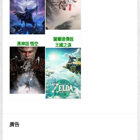
薩爾達傳說
黑神話 悟空
王國之淚
廣告