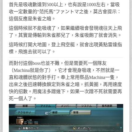
首先是吸魂數達到500以上，也有說是1000左右，當吸
收一定數量的“范托馬”ファントマ之後，莫古會提示：
這個反應是朱雀之暗。
這個時候就不能吸魂了，如果繼續吸會發現魂往天上飛
了，其實是傳輸到朱雀那兒了，朱雀吸飽了就會消失。
這時候打開大地圖，登上飛空艇，就會出現黃點雷達指
標，飛進去就可以了。
而對付這個boss也並不難，但是需要死一個隊友
（Machina就是你了），它才會現身吸魂，不然就是一
直和魂體狀態的對手打。奉上常用祭品Machina一隻，
出來之後迅速轉換鎖定到朱雀之暗，抓黃圈，再用速度
快的招數。用魔法多蹭幾下，如果一次蹭不死就需要再
死一個人了。