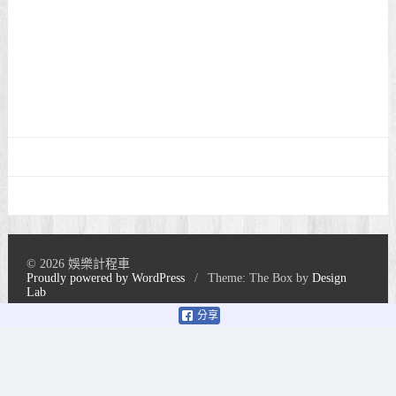
© 2026 娛樂計程車
Proudly powered by WordPress
/
Theme: The Box by
Design
Lab
分享