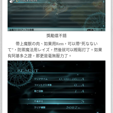
獎勵還不錯
帶上魔獣の肉、如果用Rem，可以帶“死なない
て”，防禦魔法用レイズ，然後就可以輕鬆打了。如果
有阿基多之證，那更是毫無壓力了。