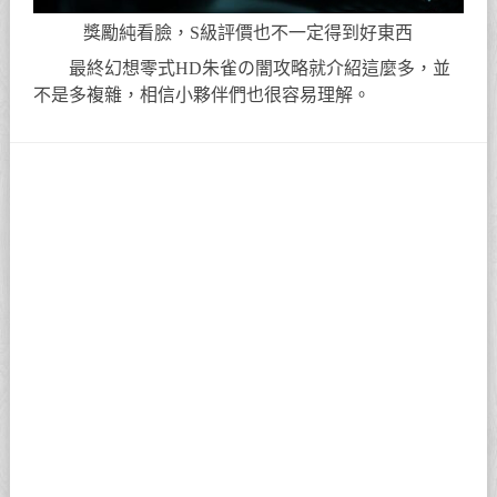
獎勵純看臉，S級評價也不一定得到好東西
最終幻想零式HD朱雀の闇攻略就介紹這麼多，並
不是多複雜，相信小夥伴們也很容易理解。