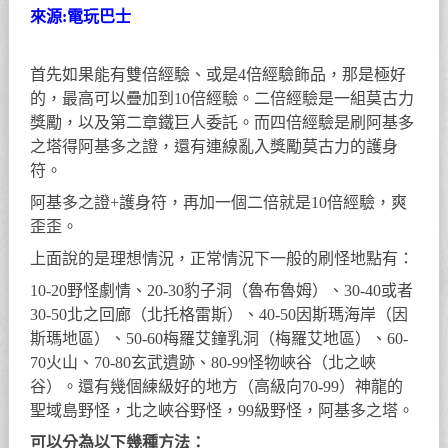
來源:電玩巴士
首先如果能有雙倍經驗、或是4倍經驗飾品，那是極好
的，最高可以疊加到10倍經驗。二倍經驗是一組莫古力
獎勵，以及第二章鐵巨人委託。而四倍經驗是刷阿基多
之塔得阿基多之證，還有連線亂入獎勵莫古力的護身
符。
阿基多之證+護身符，再加一個二倍就是10倍經驗，爽
歪歪。
上面說的是理想情況，正常情況下一般的刷怪地點有：
10-20野怪劇情、20-30豹子洞（魯布魯姆）、30-40或者
30-50北之回廊（北托格雷斯）、40-50因斯瑪海岸（因
斯瑪地區）、50-60梅羅艾鐘乳洞（梅羅艾地區）、60-
70火山、70-80玄武遺跡、80-99怪物峽谷（北之峽
谷）。還有幾個練級好的地方（高級向70-99）神龍的
聖域島野怪，北之峽谷野怪，99級野怪，阿基多之塔。
可以分為以下幾種方法：