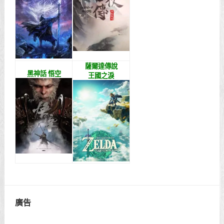
薩爾達傳說
黑神話 悟空
王國之淚
廣告