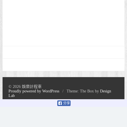
© 2026 娛樂計程車
Proudly powered by WordPress
/
Theme: The Box by
Design
Lab
分享