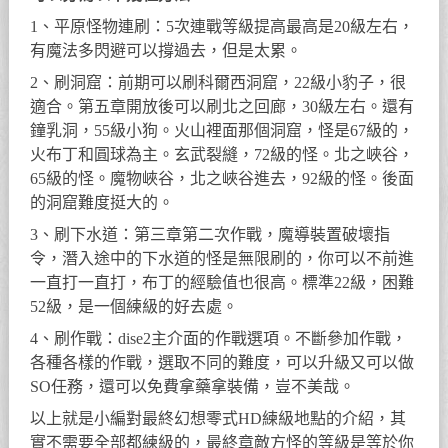
1、平原怪物連刷：5次連戰等級提高最高是20級左右，
有魔法多閃避可以撐過去，但是太累。
2、刷洞窟：前期可以刷科爾西洞窟，22級小豹子，很
適合。第五章開放後可以刷北之回廊，30級左右。還有
鐘乳洞，55級小狗。火山裡面那個洞窟，怪是67級的，
火布丁和圓球為主。玄武裂縫，72級的怪。北之峽谷，
65級的怪。魔物峽谷，北之峽谷進去，92級的怪。後面
的洞窟難度挺大的。
3、刷下水道：第三章第二次作戰，魔導裝置破壞指
令，潛入途中的下水道的怪是無限刷的，你可以不前進
一直打一直打，布丁的經驗值也很高。標準22級，困難
52級，是一個練級的好去處。
4、刷作戰：dise2主介面的作戰選項。不斷參加作戰，
各種各樣的作戰，選取不同的難度，可以升級又可以做
SO任務，還可以免費拿藥拿裝備，豈不美哉。
以上就是小編對最終幻想零式HD練級地點的介紹，其
實不需要全部都練級的，最終章敵方怪的等級是等於你