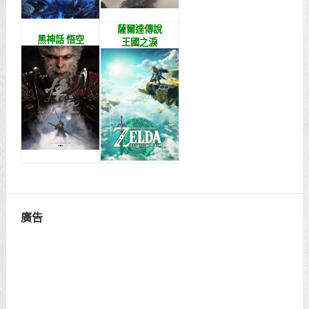
薩爾達傳說
黑神話 悟空
王國之淚
廣告