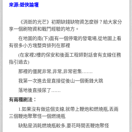
來源:遊俠論壇
《消逝的光芒》初期缺錢缺物資怎麼辦？給大家分
享一個刷物資和戰鬥經驗的地方。
在地圖的南(下)面有一個停電的發電場,從地圖上看
有很多小方塊整齊排列在那裡
(在家裡2樓的保安和後面工程師對話會有支線任務
指引過去)
那裡的僵屍非常,非常,非常密集…….
我第一次進去是直接從後山一個衝鋒大跳
落地後直接尿了……
有兩種刷法：
1.如果沒有做這個支線,就帶上鞭炮和燃燒瓶,丟兩
三個鞭炮聚聚怪一個燃燒瓶
缺點是消耗燃燒瓶較多,要花時間丟鞭炮聚怪