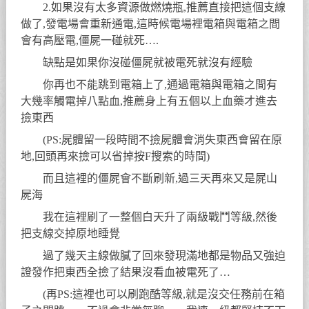
2.如果沒有太多資源做燃燒瓶,推薦直接把這個支線
做了,發電場會重新通電,這時候電場裡電箱與電箱之間
會有高壓電,僵屍一碰就死….
缺點是如果你沒碰僵屍就被電死就沒有經驗
你再也不能跳到電箱上了,通過電箱與電箱之間有
大幾率觸電掉八點血,推薦身上有五個以上血藥才進去
撿東西
(PS:屍體留一段時間不撿屍體會消失東西會留在原
地,回頭再來撿可以省掉按F搜索的時間)
而且這裡的僵屍會不斷刷新,過三天再來又是屍山
屍海
我在這裡刷了一整個白天升了兩級戰鬥等級,然後
把支線交掉原地睡覺
過了幾天主線做膩了回來發現滿地都是物品又強迫
證發作把東西全撿了結果沒看血被電死了…
(再PS:這裡也可以刷跑酷等級,就是沒交任務前在箱