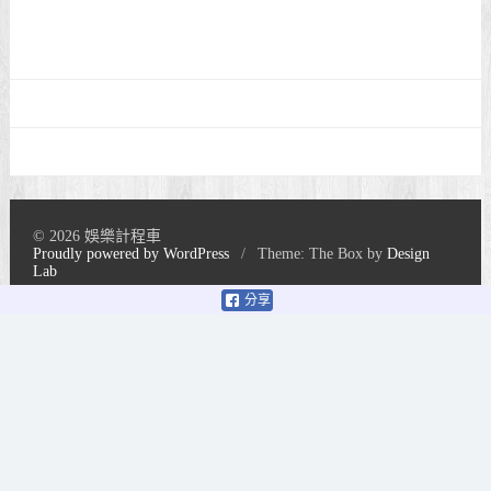
© 2026 娛樂計程車
Proudly powered by WordPress
/
Theme: The Box by
Design
Lab
分享