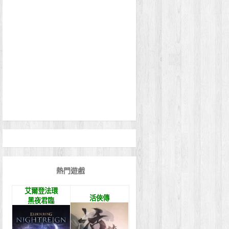
熱門遊戲
艾爾登法環
活俠傳
黑夜君臨