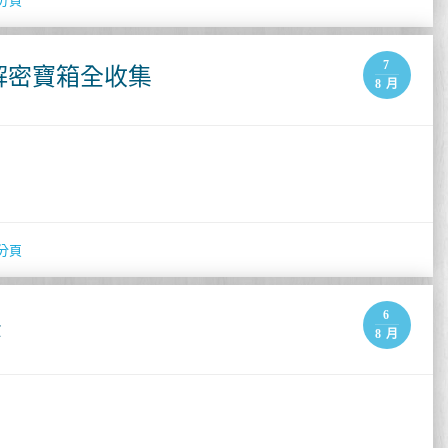
分頁
7
解密寶箱全收集
8 月
分頁
6
法
8 月