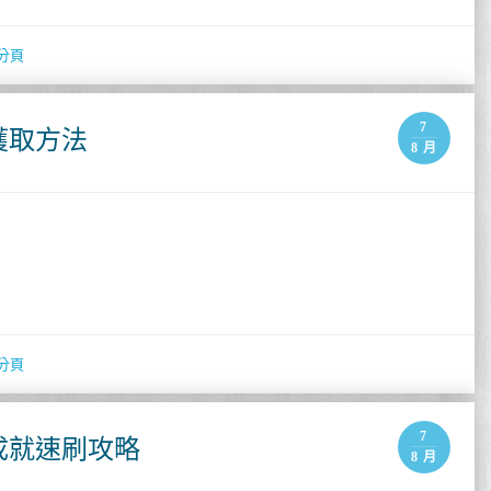
分頁
7
獲取方法
8 月
分頁
7
成就速刷攻略
8 月