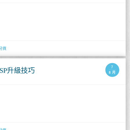
分頁
7
MSP升級技巧
8 月