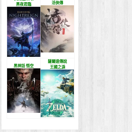
活俠傳
黑夜君臨
薩爾達傳說
黑神話 悟空
王國之淚