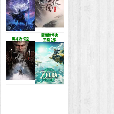
薩爾達傳說
黑神話 悟空
王國之淚