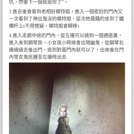
仇，然後下一個就是你了”。
3 進去後會看到老相好模特姐，進入一個密封的門內又
一次看到了神出鬼沒的模特姐，這次她風騷的坐到了鐵
欄杆上(不用懷疑，模特姐會瞬移)
4 進入走廊中途的門內，從左邊可以繞到一個通道裏，
進入來到鋼琴房，小女孩小時候會出現幽鬼，從鋼琴右
邊繞過去後出門，逃到對面門內就可以了。出來後在門
內等女鬼巡邏至左邊時出去