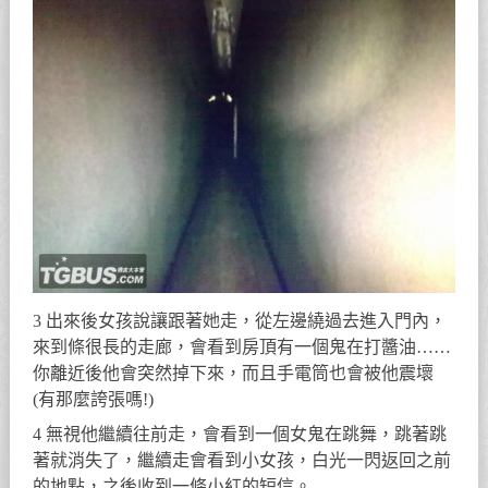
3 出來後女孩說讓跟著她走，從左邊繞過去進入門內，
來到條很長的走廊，會看到房頂有一個鬼在打醬油……
你離近後他會突然掉下來，而且手電筒也會被他震壞
(有那麼誇張嗎!)
4 無視他繼續往前走，會看到一個女鬼在跳舞，跳著跳
著就消失了，繼續走會看到小女孩，白光一閃返回之前
的地點，之後收到一條小紅的短信。