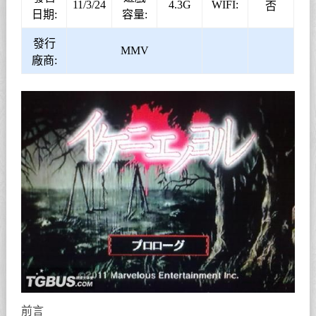
11/3/24
4.3G
WIFI:
否
日期:
容量:
發行
MMV
廠商:
前言