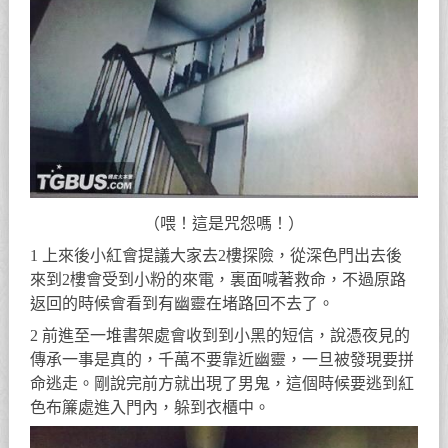
（喂！這是咒怨嗎！）
1 上來後小紅會提議大家去2樓探險，從深色門出去後
來到2樓會受到小粉的來電，裏面喊著救命，不過原路
返回的時候會看到有幽靈在堵路回不去了。
2 前進至一堆書架處會收到到小黑的短信，說憑夜見的
傳承一事是真的，千萬不要靠近幽靈，一旦被發現要拼
命逃走。剛說完前方就出現了男鬼，這個時候要逃到紅
色布簾處進入門內，躲到衣櫃中。