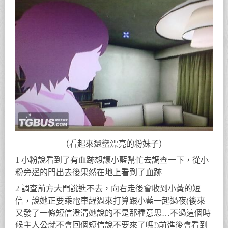
（看起來還蠻漂亮的粉妹子）
1 小粉說看到了有血跡想讓小藍幫忙去調查一下，從小
粉旁邊的門出去後果然在地上看到了血跡
2 調查前方大門說進不去，向右走後會收到小黃的短
信，說她正要乘電車趕過來打算跟小藍一起過夜(後來
又發了一條短信澄清她說的不是那種意思…不過這個時
候主人公就不會回個短信說不要來了嗎!)前進後會看到