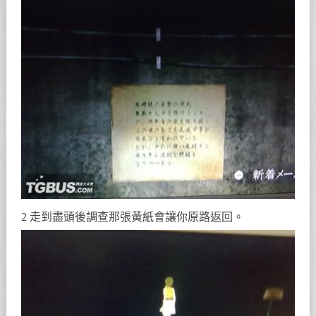
2 走到盡頭後調查那張黃紙會讓你原路返回。