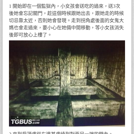
1 開始即在一個監獄內，小女孩會送吃的過來，送3次
後她會忘記關門，趁這個時候跟她出去，跟她走的時候
切忌靠太近，否則她會發現。走到拐角處後面的女鬼大
媽也會走過來，要小心在她倆中間移動，等小女孩消失
後即可放心上樓了。