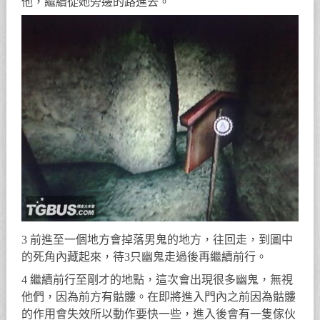
他，繼續從她旁邊的路進去。
3 前進至一個地方會掉落男鬼的地方，往回走，到圖中
的死角內藏起來，待3只幽鬼走過後再繼續前行。
4 繼續前行至剛才的地點，這次會出現很多幽鬼，無視
他們，因為前方有骷髏。在即將進入門內之前因為骷髏
的作用會失效所以動作要快一些，進入後會有一隻傢伙