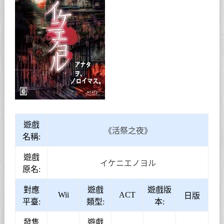
遊戲
《活祭之夜》
名稱:
遊戲
イケニエノヨル
原名:
對應
遊戲
遊戲版
Wii
ACT
日版
平臺:
類型:
本:
發售
遊戲