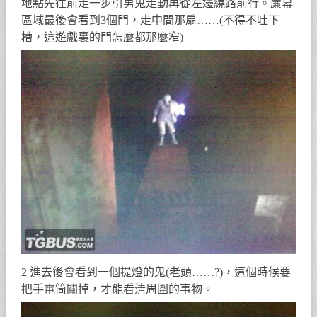
地點先往前走一步引男鬼走動再從左邊繞路前行。簾幕
區域最後會看到3個門，走中間那扇……(不得不吐下
槽，這遊戲裏的門怎麼都那麼窄)
2 進去後會看到一個提燈的鬼(老頭……?)，這個時候要
把手電筒關掉，才能看清周圍的事物。